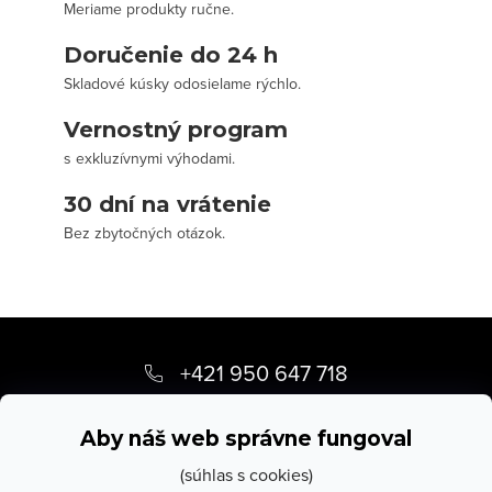
Meriame produkty ručne.
Doručenie do 24 h
Skladové kúsky odosielame rýchlo.
Vernostný program
s exkluzívnymi výhodami.
30 dní na vrátenie
Bez zbytočných otázok.
Z
á
+421 950 647 718
p
info
@
stevula.sk
ä
Aby náš web správne fungoval
t
(súhlas s cookies)