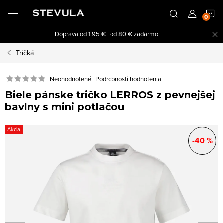
Prejsť
N
na
obsah
Doprava od 1.95 € | od 80 € zadarmo
K
Tričká
Neohodnotené
Podrobnosti hodnotenia
Biele pánske tričko LERROS z pevnejšej
bavlny s mini potlačou
Akcia
-40 %