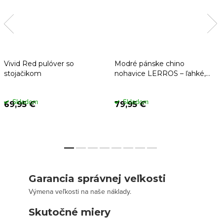
Vivid Red pulóver so
Modré pánske chino
stojačikom
nohavice LERROS – ľahké,
sťahovanie v páse
Skladom
Skladom
69,95 €
79,95 €
Garancia správnej veľkosti
Výmena veľkosti na naše náklady.
Skutočné miery