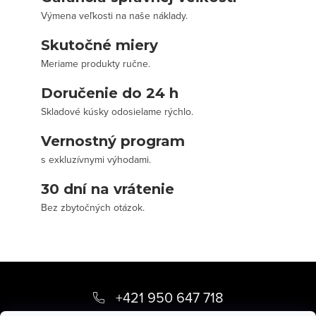
Výmena veľkosti na naše náklady.
Skutočné miery
Meriame produkty ručne.
Doručenie do 24 h
Skladové kúsky odosielame rýchlo.
Vernostný program
s exkluzívnymi výhodami.
30 dní na vrátenie
Bez zbytočných otázok.
Z
á
+421 950 647 718