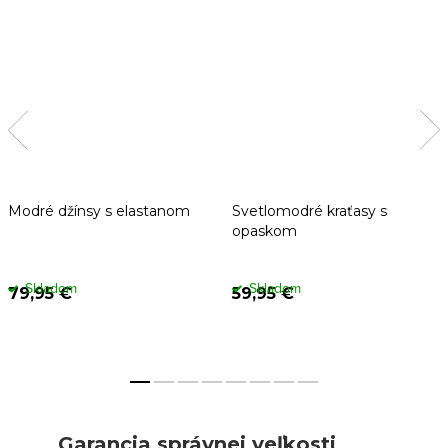
Modré džínsy s elastanom
Svetlomodré kraťasy s
opaskom
Skladom
Skladom
79,95 €
59,95 €
Garancia správnej veľkosti