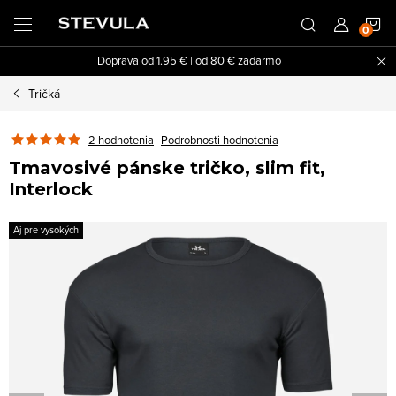
Prejsť
N
na
obsah
Doprava od 1.95 € | od 80 € zadarmo
K
Tričká
2 hodnotenia
Podrobnosti hodnotenia
Tmavosivé pánske tričko, slim fit,
Interlock
Aj pre vysokých