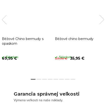
Béžové Chino bermudy s
Béžové chino bermudy
opaskom
Skladom
Skladom
69,95 €
35,95 €
59,95 €
Garancia správnej veľkosti
Výmena veľkosti na naše náklady.