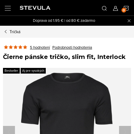
Prejsť
N
na
obsah
Doprava od 1.95 € | od 80 € zadarmo
K
Tričká
5 hodnotení
Podrobnosti hodnotenia
Čierne pánske tričko, slim fit, Interlock
Bestseller
Aj pre vysokých