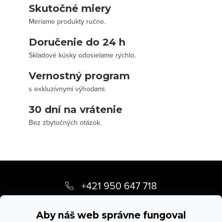
Skutočné miery
Meriame produkty ručne.
Doručenie do 24 h
Skladové kúsky odosielame rýchlo.
Vernostný program
s exkluzívnymi výhodami.
30 dní na vrátenie
Bez zbytočných otázok.
Z
á
+421 950 647 718
p
info
@
stevula.sk
ä
Aby náš web správne fungoval