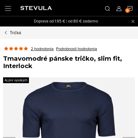
Prejsť
N
na
obsah
Doprava od 1.95 € | od 80 € zadarmo
K
Tričká
2 hodnotenia
Podrobnosti hodnotenia
Tmavomodré pánske tričko, slim fit,
Interlock
Aj pre vysokých