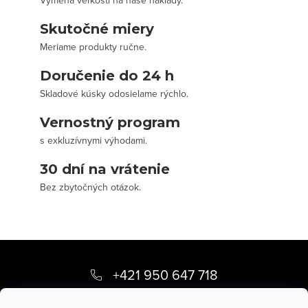
Výmena veľkosti na naše náklady.
Skutočné miery
Meriame produkty ručne.
Doručenie do 24 h
Skladové kúsky odosielame rýchlo.
Vernostný program
s exkluzívnymi výhodami.
30 dní na vrátenie
Bez zbytočných otázok.
Z
á
+421 950 647 718
p
info
@
stevula.sk