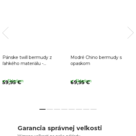
Pánske twill bermudy z
Modré Chino bermudy s
ľahkého materiálu -
opaskom
tmavomodré
Skladom
Skladom
59,95 €
69,95 €
Garancia správnej veľkosti