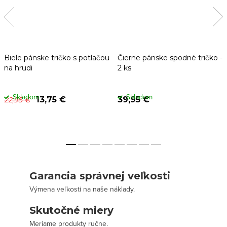
Biele pánske tričko s potlačou
Čierne pánske spodné tričko -
na hrudi
2 ks
Skladom
Skladom
13,75 €
39,95 €
22,95 €
Garancia správnej veľkosti
Výmena veľkosti na naše náklady.
Skutočné miery
Meriame produkty ručne.