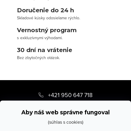
Doručenie do 24 h
Skladové kúsky odosielame rýchlo.
Vernostný program
s exkluzívnymi výhodami.
30 dní na vrátenie
Bez zbytočných otázok.
Z
á
+421 950 647 718
p
info
@
stevula.sk
ä
Aby náš web správne fungoval
t
(súhlas s cookies)