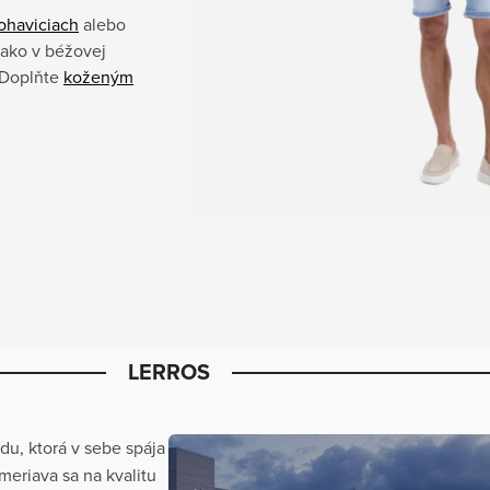
ohaviciach
alebo
sako v béžovej
. Doplňte
koženým
LERROS
u, ktorá v sebe spája
meriava sa na kvalitu