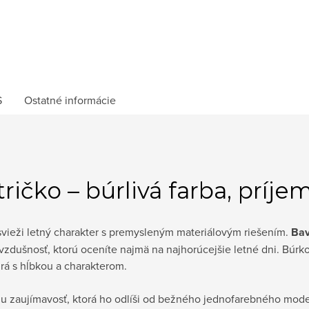
S
Ostatné informácie
ičko – búrlivá farba, príje
svieži letný charakter s premysleným materiálovým riešením.
Bav
 vzdušnosť, ktorú oceníte najmä na najhorúcejšie letné dni. Búr
rá s hĺbkou a charakterom.
nu zaujímavosť, ktorá ho odlíši od bežného jednofarebného mod