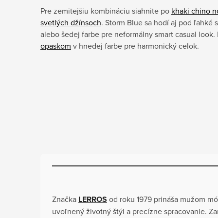
Pre zemitejšiu kombináciu siahnite po
khaki chino n
svetlých džínsoch
. Storm Blue sa hodí aj pod ľahké 
alebo šedej farbe pre neformálny smart casual look
opaskom
v hnedej farbe pre harmonický celok.
Značka
LERROS
od roku 1979 prináša mužom mód
uvoľnený životný štýl a precízne spracovanie. Za