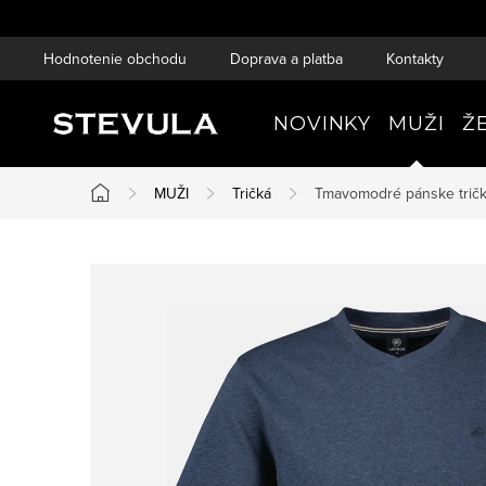
Prejsť
na
Hodnotenie obchodu
Doprava a platba
Kontakty
obsah
NOVINKY
MUŽI
Ž
MUŽI
Tričká
Tmavomodré pánske tričk
Domov