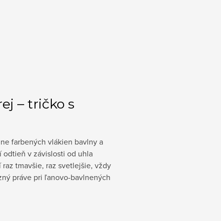
j – tričko s
ne farbených vlákien bavlny a
 odtieň v závislosti od uhla
raz tmavšie, raz svetlejšie, vždy
azný práve pri ľanovo-bavlnených