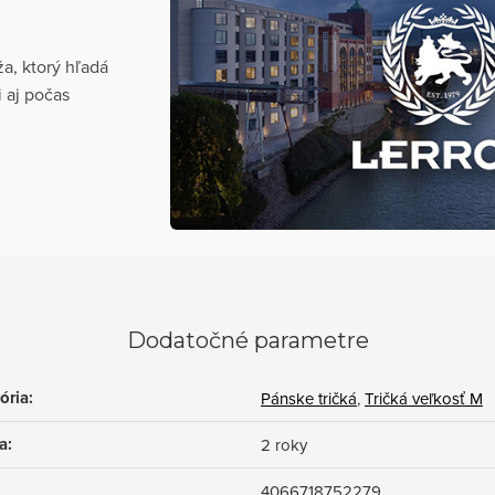
, ktorý hľadá
i aj počas
Dodatočné parametre
ória
:
Pánske tričká
,
Tričká veľkosť M
a
:
2 roky
4066718752279