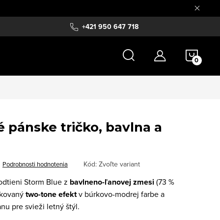
+421 950 647 718
NÁKU
KOŠÍ
pánske tričko, bavlna a
Kód:
Zvoľte variant
Podrobnosti hodnotenia
odtieni Storm Blue z
bavlneno-ľanovej zmesi
(73 %
tikovaný
two-tone efekt
v búrkovo-modrej farbe a
u pre svieži letný štýl.