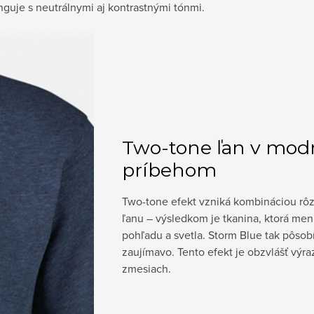
guje s neutrálnymi aj kontrastnými tónmi.
Two-tone ľan v modre
príbehom
Two-tone efekt vzniká kombináciou rôz
ľanu – výsledkom je tkanina, ktorá mení
pohľadu a svetla. Storm Blue tak pôsobí 
zaujímavo. Tento efekt je obzvlášť výr
zmesiach.