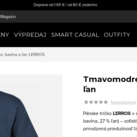
Doprava od 1.95 € | od 80 € zadarmo
Magazín
ENY
VÝPREDAJ
SMART CASUAL
OUTFITY
o, bavlna a ľan
LERROS
Tmavomodré 
ľan
Neohodnotené
Pánske tričko
LERROS
v 
bavlna, 27 % ľan) – sofis
prirodzená priedušnosť ľan