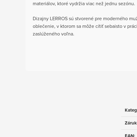
materiálov, ktoré vydržia viac než jednu sezónu.
Dizajny LERROS sú stvorené pre moderného muža
oblečenie, v ktorom sa môže cítiť sebaisto v prác
zaslúženého voľna.
Kateg
Záruk
EAN
: