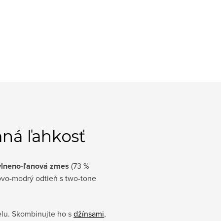
mná ľahkosť
lneno-ľanová zmes
(73 %
kovo-modrý odtieň s two-tone
elu. Skombinujte ho s
džínsami
,