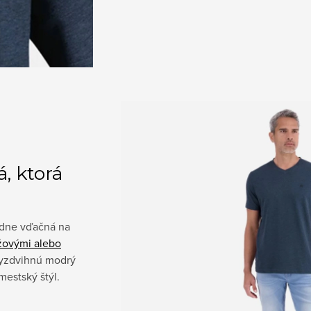
, ktorá
adne vďačná na
žovými alebo
vyzdvihnú modrý
mestský štýl.