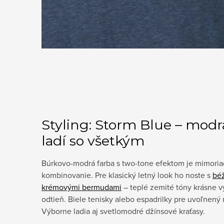
Styling: Storm Blue – modrá
ladí so všetkým
Búrkovo-modrá farba s two-tone efektom je mimori
kombinovanie. Pre klasický letný look ho noste s
bé
krémovými bermudami
– teplé zemité tóny krásne 
odtieň. Biele tenisky alebo espadrilky pre uvoľnený 
Výborne ladia aj svetlomodré džínsové kraťasy.