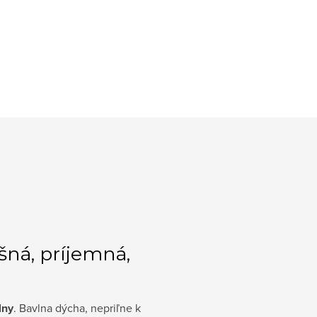
šná, príjemná,
lny
. Bavlna dýcha, nepriľne k