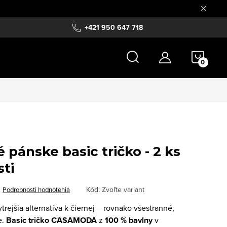
+421 950 647 718
NÁKU
KOŠÍ
ánske basic tričko - 2 ks
sti
Kód:
Zvoľte variant
Podrobnosti hodnotenia
rejšia alternatíva k čiernej – rovnako všestranné,
e.
Basic tričko CASAMODA
z
100 % bavlny
v