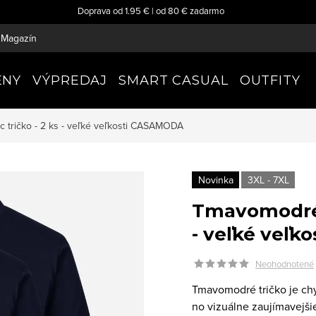
Doprava od 1.95 € | od 80 € zadarmo
Magazín
ENY
VÝPREDAJ
SMART CASUAL
OUTFITY
tričko - 2 ks - veľké veľkosti
CASAMODA
Novinka
3XL - 7XL
Tmavomodré p
- veľké veľko
Neohodnotené
Tmavomodré tričko je chyt
no vizuálne zaujímavejši