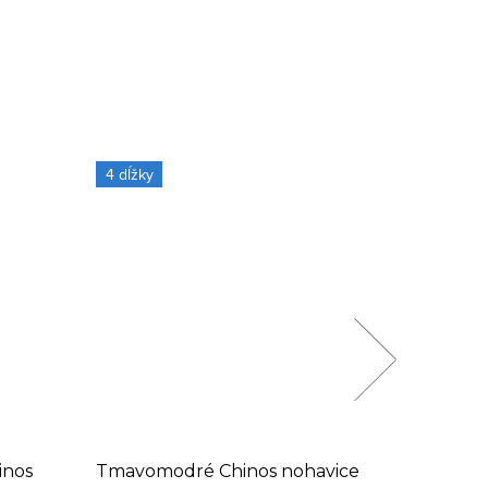
4 dĺžky
inos
Tmavomodré Chinos nohavice
Béžové 