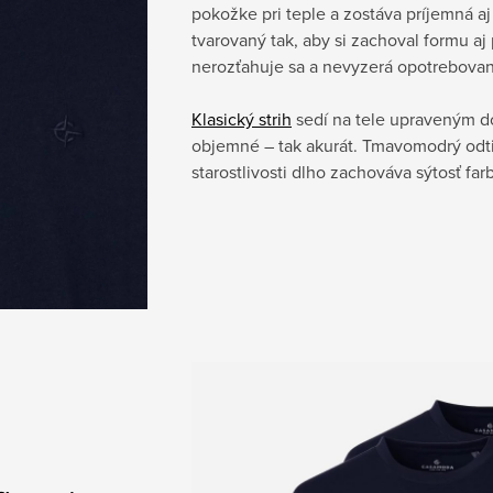
pokožke pri teple a zostáva príjemná aj
tvarovaný tak, aby si zachoval formu a
nerozťahuje sa a nevyzerá opotrebovan
Klasický strih
sedí na tele upraveným do
objemné – tak akurát. Tmavomodrý odtie
starostlivosti dlho zachováva sýtosť farb