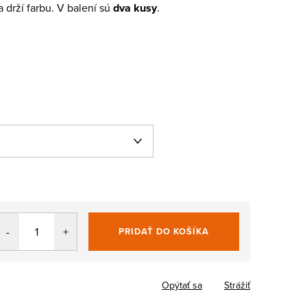
a drží farbu. V balení sú
dva kusy
.
PRIDAŤ DO KOŠÍKA
Jednotková
cena:
Opýtať sa
Strážiť