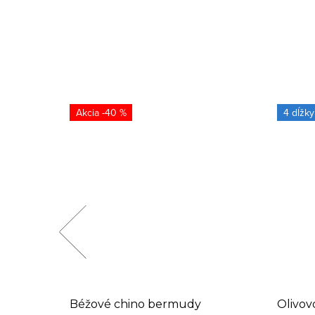
-40 %
4 dĺžky
Béžové chino bermudy
Olivov