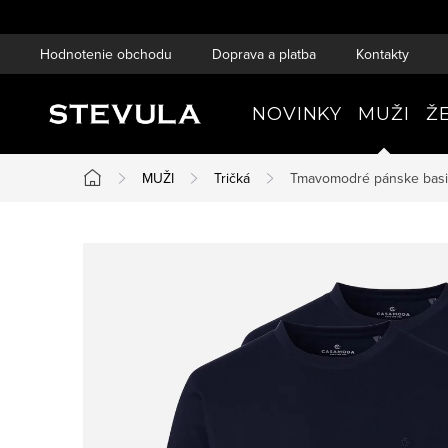
Prejsť
na
Hodnotenie obchodu
Doprava a platba
Kontakty
obsah
NOVINKY
MUŽI
Ž
MUŽI
Tričká
Tmavomodré pánske basic 
Domov