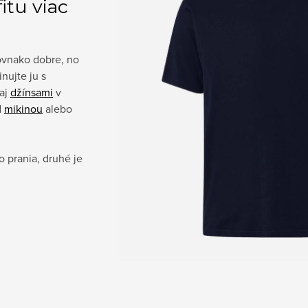
fitu viac
rovnako dobre, no
nujte ju s
aj
džínsami
v
d
mikinou
alebo
 prania, druhé je