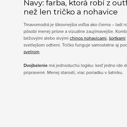
Navy: farba, ktorá robí z out
než len tričko a nohavice
Tmavomodrá je šikovnejšia voľba ako čierna – ladí 
pôsobí menej prísne a vizuálne zaujímavejšie. Kombi
béžovými alebo sivými
chinos nohavicami
,
šortkami
svetlejšom odtieni. Tričko funguje samostatne aj po
svetrom
.
Dvojbalenie
má jednoduchú logiku: keď jedno ide do
pripravené. Menej starostí, viac poriadku v šatníku.