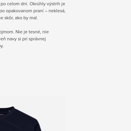
 po celom dni. Okrúhly výstrih je
j po opakovanom praní – neklesá,
e skôr, ako by mal.
jmom. Nie je tesné, nie
ň navy si pri správnej
y.