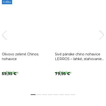
4 dĺžky
Olivovo zelené Chinos
Sivé pánske chino nohavice
nohavice
LERROS – ľahké, sťahovanie
v páse
Skladom
Skladom
59,95 €
79,95 €