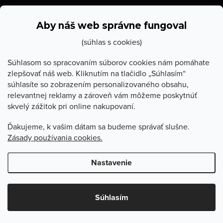
p
info
@
stevula.sk
ä
Aby náš web správne fungoval
t
(súhlas s cookies)
i
Súhlasom so spracovaním súborov cookies nám pomáhate
zlepšovať náš web. Kliknutím na tlačidlo „Súhlasím“
e
súhlasíte so zobrazením personalizovaného obsahu,
O Stevula
relevantnej reklamy a zároveň vám môžeme poskytnúť
skvelý zážitok pri online nakupovaní.
Všetko o nákupe
Ďakujeme, k vašim dátam sa budeme správať slušne.
Zásady používania cookies.
Poradňa
Nastavenie
Copyright 2026
Stevula.sk
. Všetky práva vyhradené.
Upraviť
nastavenie cookies
Súhlasím
Vytvoril Shoptet