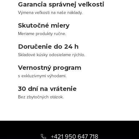
Garancia správnej veľkosti
Výmena veľkosti na naše náklady.
Skutočné miery
Meriame produkty ručne.
Doručenie do 24 h
Skladové kúsky odosielame rýchlo.
Vernostný program
s exkluzívnymi výhodami.
30 dní na vrátenie
Bez zbytočných otázok.
Z
á
+421 950 647 718