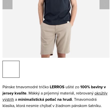
Pánske tmavomodré tričko
LERROS
ušité zo
100% bavlny v
jersey kvalite
. Mäkký a príjemný materiál, rebrovaný
okrúhly
výstrih
a
minimalistická potlač na hrudi
. Tmavomodrá
klasika, ktorá nesmie chýbať v žiadnom pánskom šatníku.