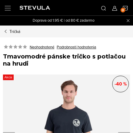
Prejsť
N
na
obsah
Doprava od 1.95 € | od 80 € zadarmo
K
Tričká
Neohodnotené
Podrobnosti hodnotenia
Tmavomodré pánske tričko s potlačou
na hrudi
Akcia
-40 %