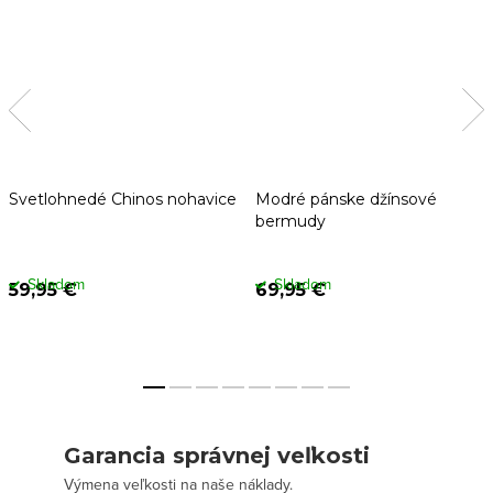
Svetlohnedé Chinos nohavice
Modré pánske džínsové
bermudy
Skladom
Skladom
59,95 €
69,95 €
Garancia správnej veľkosti
Výmena veľkosti na naše náklady.