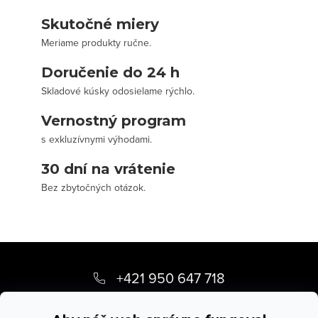
Skutočné miery
Meriame produkty ručne.
Doručenie do 24 h
Skladové kúsky odosielame rýchlo.
Vernostný program
s exkluzívnymi výhodami.
30 dní na vrátenie
Bez zbytočných otázok.
Z
á
+421 950 647 718
p
info
@
stevula.sk