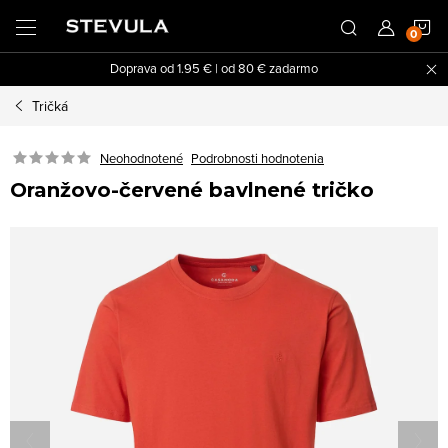
Prejsť
N
na
obsah
Doprava od 1.95 € | od 80 € zadarmo
K
Tričká
Neohodnotené
Podrobnosti hodnotenia
Oranžovo-červené bavlnené tričko