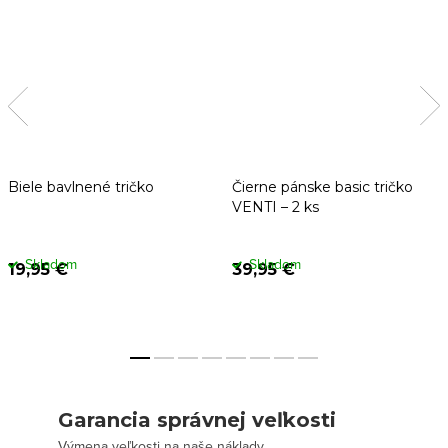
Biele bavlnené tričko
Čierne pánske basic tričko
VENTI – 2 ks
Skladom
Skladom
19,95 €
39,95 €
Garancia správnej veľkosti
Výmena veľkosti na naše náklady.