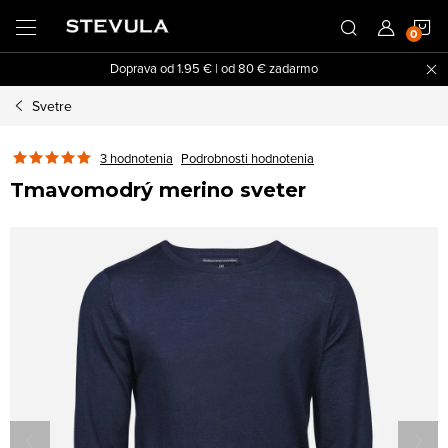
Prejsť
N
na
obsah
Doprava od 1.95 € | od 80 € zadarmo
K
Svetre
3 hodnotenia
Podrobnosti hodnotenia
Tmavomodrý merino sveter