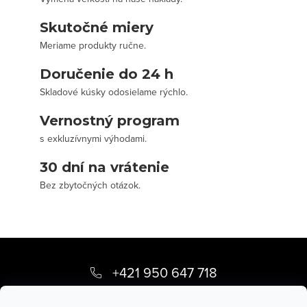
Skutočné miery
Meriame produkty ručne.
Doručenie do 24 h
Skladové kúsky odosielame rýchlo.
Vernostný program
s exkluzívnymi výhodami.
30 dní na vrátenie
Bez zbytočných otázok.
Z
á
+421 950 647 718
p
info
@
stevula.sk