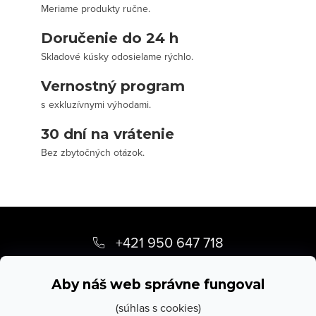
Meriame produkty ručne.
Doručenie do 24 h
Skladové kúsky odosielame rýchlo.
Vernostný program
s exkluzívnymi výhodami.
30 dní na vrátenie
Bez zbytočných otázok.
Z
á
+421 950 647 718
p
info
@
stevula.sk
ä
Aby náš web správne fungoval
t
(súhlas s cookies)