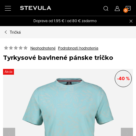
Prejsť
N
na
obsah
Doprava od 1.95 € | od 80 € zadarmo
K
Tričká
Neohodnotené
Podrobnosti hodnotenia
Tyrkysové bavlnené pánske tričko
Akcia
-40 %