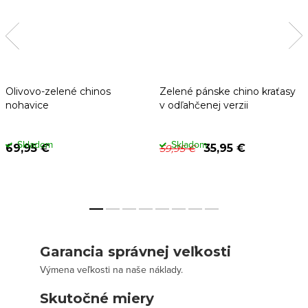
Olivovo-zelené chinos
Zelené pánske chino kraťasy
nohavice
v odľahčenej verzii
Skladom
Skladom
69,95 €
35,95 €
59,95 €
Garancia správnej veľkosti
Výmena veľkosti na naše náklady.
Skutočné miery