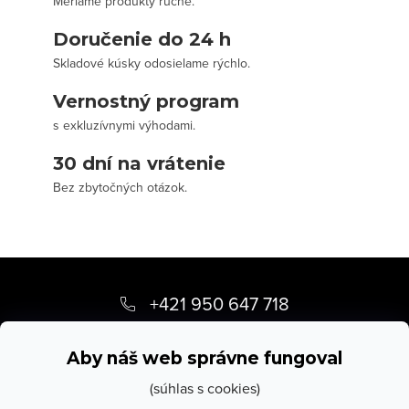
Meriame produkty ručne.
Doručenie do 24 h
Skladové kúsky odosielame rýchlo.
Vernostný program
s exkluzívnymi výhodami.
30 dní na vrátenie
Bez zbytočných otázok.
Z
á
+421 950 647 718
p
info
@
stevula.sk
ä
Aby náš web správne fungoval
t
(súhlas s cookies)