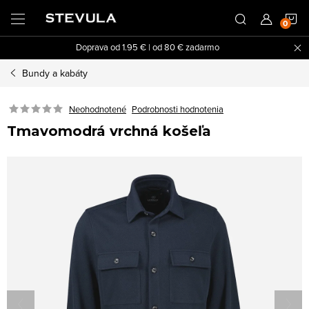
Prejsť
N
na
obsah
Doprava od 1.95 € | od 80 € zadarmo
K
Bundy a kabáty
Neohodnotené
Podrobnosti hodnotenia
Tmavomodrá vrchná košeľa