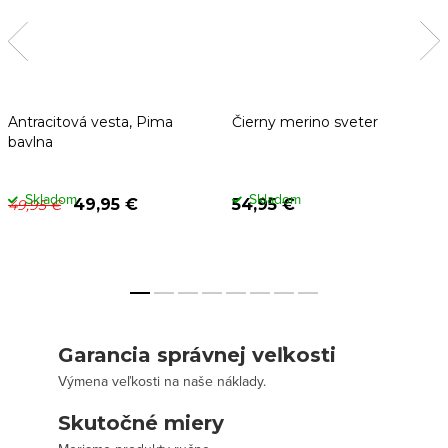
Antracitová vesta, Pima
Čierny merino sveter
bavlna
Skladom
Skladom
49,95 €
54,95 €
49,95 €
Garancia správnej veľkosti
Výmena veľkosti na naše náklady.
Skutočné miery