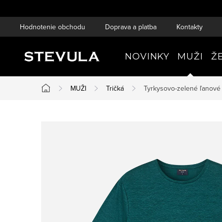
Prejsť
na
Hodnotenie obchodu
Doprava a platba
Kontakty
obsah
NOVINKY
MUŽI
Ž
MUŽI
Tričká
Tyrkysovo-zelené ľanové
Domov