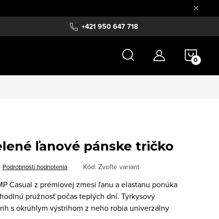
+421 950 647 718
NÁKU
KOŠÍ
lené ľanové pánske tričko
Kód:
Zvoľte variant
Podrobnosti hodnotenia
MP Casual z prémiovej zmesi ľanu a elastanu ponúka
ohodlnú pružnosť počas teplých dní. Tyrkysový
trih s okrúhlym výstrihom z neho robia univerzálny