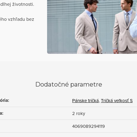
dlhej životnosti.
ého vzhľadu bez
Dodatočné parametre
ória
:
Pánske tričká
,
Tričká veľkosť S
a
:
2 roky
4069089294119