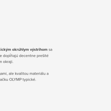
sickým okrúhlym výstrihom
sa
ie dopĺňajú decentne prešité
 okraji.
ami, ale kvalitou materiálu a
značku OLYMP typické.