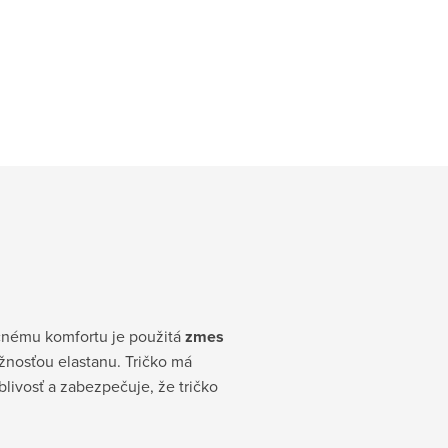
čnému komfortu je použitá
zmes
užnosťou elastanu. Tričko má
livosť a zabezpečuje, že tričko