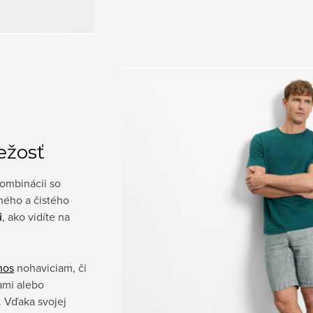
iežosť
kombinácii so
ného a čistého
i
, ako vidíte na
nos
nohaviciam, či
ami alebo
. Vďaka svojej