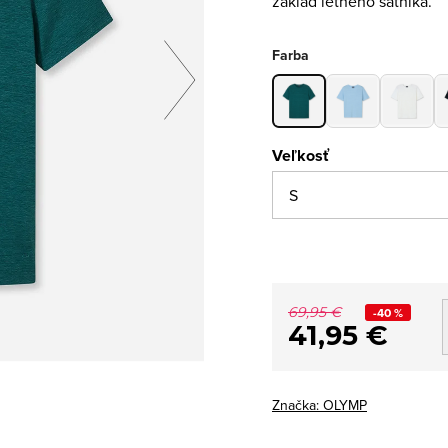
základ letného šatníka.
Farba
Veľkosť
69,95 €
-40 %
41,95 €
Značka:
OLYMP