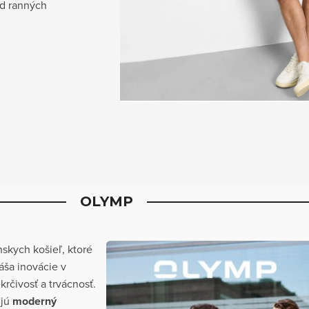
od ranných
OLYMP
skych košieľ, ktoré
áša inovácie v
krčivosť a trvácnosť.
ujú
moderný