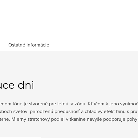
Ostatné informácie
úce dni
enom tóne je stvorené pre letnú sezónu. Kľúčom k jeho výnimo
z oboch svetov: prirodzenú priedušnosť a chladivý efekt ľanu s pr
derne. Mierny stretchový podiel v tkanine navyše podporuje pohyb