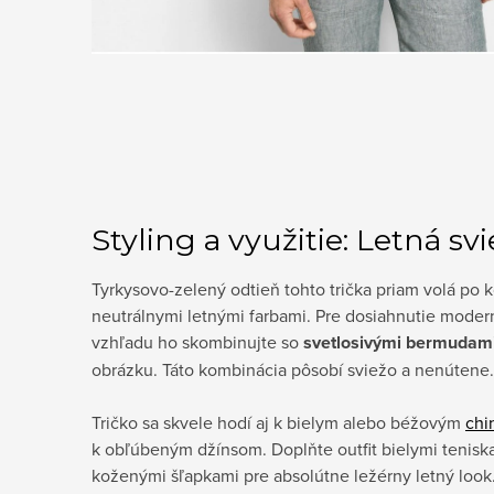
Styling a využitie: Letná sv
Tyrkysovo-zelený odtieň tohto trička priam volá po 
neutrálnymi letnými farbami. Pre dosiahnutie moder
vzhľadu ho skombinujte so
svetlosivými bermudam
obrázku. Táto kombinácia pôsobí sviežo a nenútene.
Tričko sa skvele hodí aj k bielym alebo béžovým
chi
k obľúbeným džínsom. Doplňte outfit bielymi tenisk
koženými šľapkami pre absolútne ležérny letný look