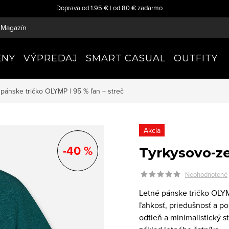
Doprava od 1.95 € | od 80 € zadarmo
Magazín
ENY
VÝPREDAJ
SMART CASUAL
OUTFITY
 pánske tričko
OLYMP | 95 % ľan + streč
Akcia
-40 %
Tyrkysovo-ze
Neohodnotené
Letné pánske tričko OLY
ľahkosť, priedušnosť a p
odtieň a minimalistický s