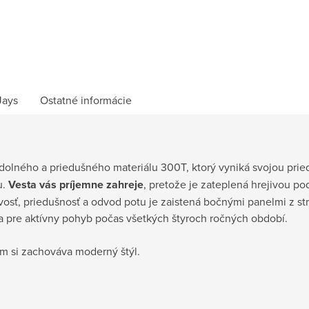
Jays
Ostatné informácie
dolného a priedušného materiálu 300T, ktorý vyniká svojou pri
u.
Vesta vás príjemne zahreje
, pretože je zateplená hrejivou p
osť, priedušnosť a odvod potu je zaistená bočnými panelmi z st
úca pre aktívny pohyb počas všetkých štyroch ročných období.
ím si zachováva moderný štýl.