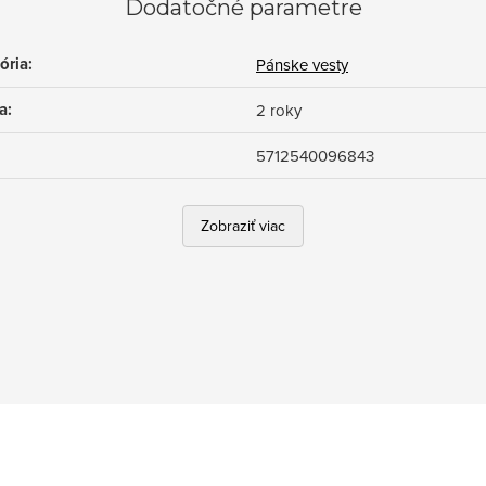
Dodatočné parametre
ória
:
Pánske vesty
a
:
2 roky
5712540096843
Zobraziť viac