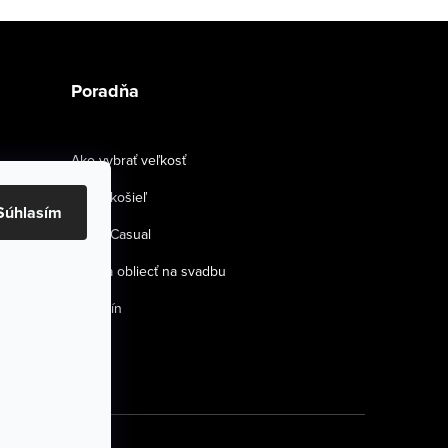
Poradňa
Ako vybrať veľkosť
Strihy košieľ
Súhlasím
Smart Casual
Ako sa obliecť na svadbu
Magazín