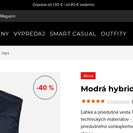
Doprava od 1.95 € | od 80 € zadarmo
Magazín
ENY
VÝPREDAJ
SMART CASUAL
OUTFITY
 Jays
Akcia
-40 %
Modrá hybri
2 hodnotenia
Ľahká a priedušná vesta T
technických materiálov -
priedušného vonkajšieho 