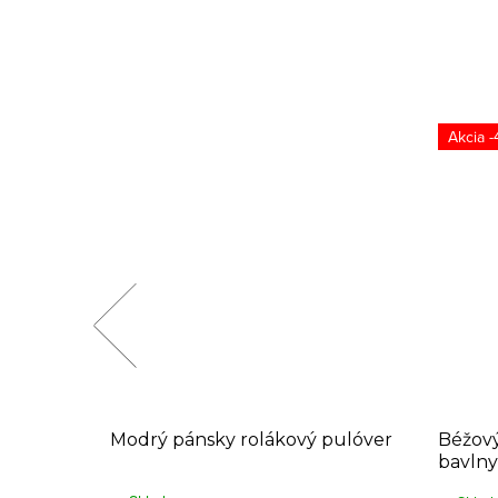
-
ulóver s
Modrý pánsky rolákový pulóver
Béžový
bavlny