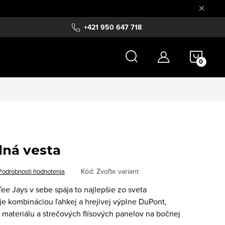
+421 950 647 718
NÁKU
KOŠÍ
dná vesta
Kód:
Zvoľte variant
Podrobnosti hodnotenia
ee Jays v sebe spája to najlepšie zo sveta
 je kombináciou ľahkej a hrejivej výplne DuPont,
materiálu a strečových flísových panelov na bočnej