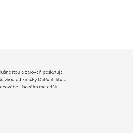
edušnosťou a zároveň poskytuje
odšívkou od značky DuPont, ktorá
rečového flísového materiálu.