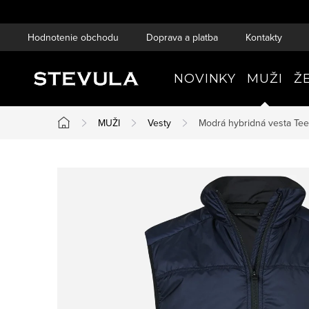
Prejsť
na
Hodnotenie obchodu
Doprava a platba
Kontakty
obsah
NOVINKY
MUŽI
Ž
MUŽI
Vesty
Modrá hybridná vesta
Tee
Domov