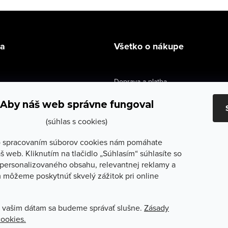
la
Všetko o nákupe
Doprava a platba
údaje
Výmena a vrátenie
Aby náš web správne fungoval
e obchodu
Obchodné podmienky
(súhlas s cookies)
služby
Reklamačné podmienky
 spracovaním súborov cookies nám pomáhate
š web. Kliknutím na tlačidlo „Súhlasím“ súhlasíte so
lečenie
Ochrana osobných údajov
personalizovaného obsahu, relevantnej reklamy a
 môžeme poskytnúť skvelý zážitok pri online
Odstúpenie od zmluvy
 vašim dátam sa budeme správať slušne.
Zásady
cookies.