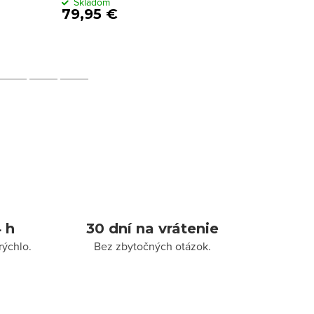
Skladom
Sklado
79,95 €
59,95 €
 h
30 dní na vrátenie
rýchlo.
Bez zbytočných otázok.