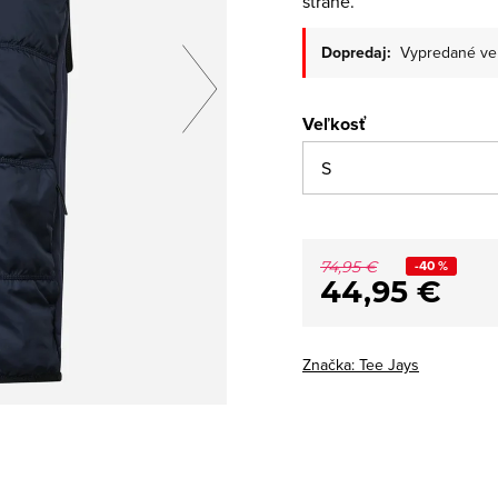
strane.
Dopredaj:
Vypredané ve
Veľkosť
-40 %
74,95 €
44,95 €
Značka:
Tee Jays