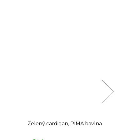
-4
Zelený cardigan, PIMA bavlna
Tyrkyso