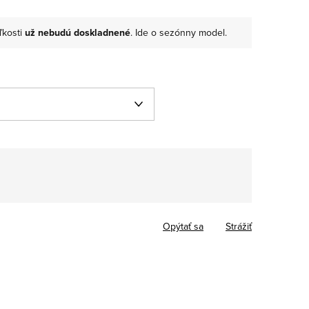
ľkosti
už nebudú doskladnené
. Ide o sezónny model.
Jednotková
cena:
Opýtať sa
Strážiť