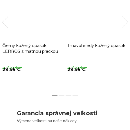
Čierny kožený opasok
Tmavohnedý kožený opasok
LERROS s matnou prackou
Skladom
Skladom
29,95 €
29,95 €
Garancia správnej veľkosti
Výmena veľkosti na naše náklady.