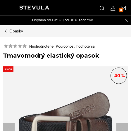
Prejsť
N
na
obsah
Doprava od 1.95 € | od 80 € zadarmo
K
Opasky
Neohodnotené
Podrobnosti hodnotenia
Tmavomodrý elastický opasok
Akcia
-40 %