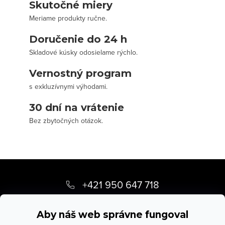
Skutočné miery
Meriame produkty ručne.
Doručenie do 24 h
Skladové kúsky odosielame rýchlo.
Vernostný program
s exkluzívnymi výhodami.
30 dní na vrátenie
Bez zbytočných otázok.
Z
á
+421 950 647 718
p
info
@
stevula.sk
ä
Aby náš web správne fungoval