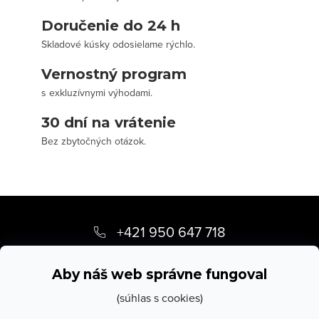
Doručenie do 24 h
Skladové kúsky odosielame rýchlo.
Vernostný program
s exkluzívnymi výhodami.
30 dní na vrátenie
Bez zbytočných otázok.
Z
á
+421 950 647 718
p
info
@
stevula.sk
ä
Aby náš web správne fungoval
t
(súhlas s cookies)