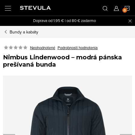
Prejsť
N
na
obsah
Doprava od 1.95 € | od 80 € zadarmo
K
Bundy a kabáty
Neohodnotené
Podrobnosti hodnotenia
Nimbus Lindenwood – modrá pánska
prešívaná bunda