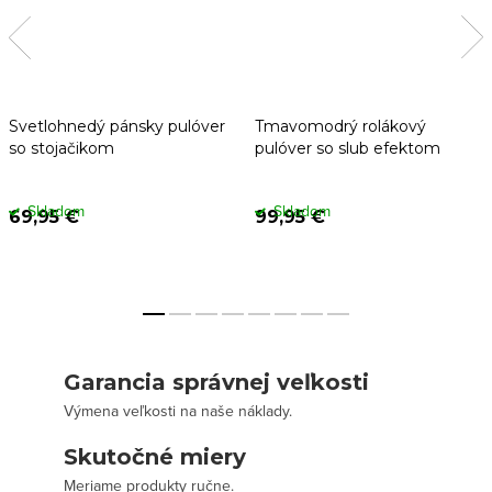
Svetlohnedý pánsky pulóver
Tmavomodrý rolákový
so stojačikom
pulóver so slub efektom
Skladom
Skladom
69,95 €
99,95 €
Garancia správnej veľkosti
Výmena veľkosti na naše náklady.
Skutočné miery
Meriame produkty ručne.