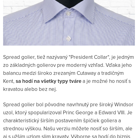
Spread golier, tiež nazývaný "President Collar", je jedným
zo základných golierov pre moderný vzhľad. Vďaka jeho
balancu medzi široko zrezaným Cutaway a tradičným
Kent,
sa hodí na všetky typy tváre
a je možné ho nosiť s
kravatou alebo bez nej.
Spread golier bol pôvodne navrhnutý pre široký Windsor
uzol, ktorý spopularizoval Princ George a Edward VIII. Je
charakteristický širším postavením špičiek goliera a
strednou výškou. Našu verziu môžete nosiť so širším, ale
aj s užším uzlom slim kravaty. Výborne sa hodí do biznis