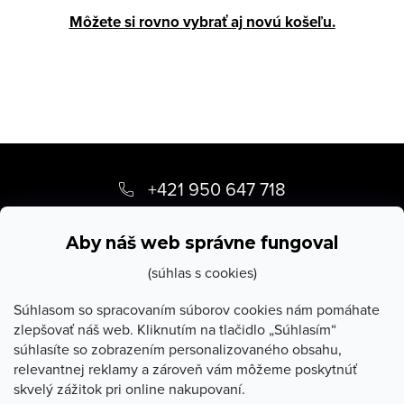
Môžete si rovno vybrať aj novú košeľu.
Z
á
+421 950 647 718
p
info
@
stevula.sk
ä
Aby náš web správne fungoval
t
(súhlas s cookies)
i
Súhlasom so spracovaním súborov cookies nám pomáhate
zlepšovať náš web. Kliknutím na tlačidlo „Súhlasím“
e
súhlasíte so zobrazením personalizovaného obsahu,
O Stevula
relevantnej reklamy a zároveň vám môžeme poskytnúť
skvelý zážitok pri online nakupovaní.