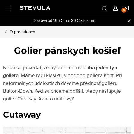
Prejsť
N
na
obsah
Doprava od 1.95 € | od 80 € zadarmo
K
O produktoch
Golier pánskych košieľ
Nedá sa povedať, že by sme mali radi
iba jeden typ
goliera
. Máme radi klasiku, v podobe goliera Kent. Pri
neformálnych udalostiach dávame prednosť golieru
Button-Down. Keď sa chceme odlíšiť, vtedy nastupuje
golier Cutaway. Ako to máte vy?
Cutaway