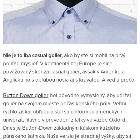
Nie je to iba casual golier,
ako by ste si mohli na prvý
pohľad myslieť. V kontinentálnej Európe je síce
považovaný skôr za casual golier, avšak v Amerike a
Anglicku ho s obľubou nosia aj s kravatou. A vedia prečo.
Button-Down golier
bol pôvodne vymyslený, aby udržal
golier na svojom mieste počas konského póla. Veľmi
rýchlo získal obľubu a stal sa uniformou amerických
univerzít, hlavne v prevedení z látky vo väzbe Oxford.
Dnes je Button-Down základným kúskom každého
pánskeho šatníka. Naša verzia je strednej výšky, aby sa