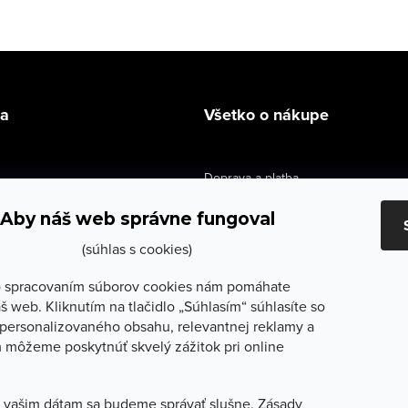
la
Všetko o nákupe
Doprava a platba
údaje
Výmena a vrátenie
Aby náš web správne fungoval
e obchodu
Obchodné podmienky
(súhlas s cookies)
služby
Reklamačné podmienky
 spracovaním súborov cookies nám pomáhate
š web. Kliknutím na tlačidlo „Súhlasím“ súhlasíte so
lečenie
Ochrana osobných údajov
personalizovaného obsahu, relevantnej reklamy a
 môžeme poskytnúť skvelý zážitok pri online
Odstúpenie od zmluvy
 vašim dátam sa budeme správať slušne.
Zásady