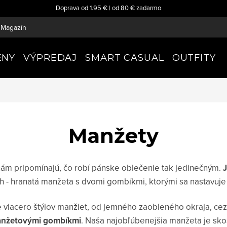
Doprava od 1.95 € | od 80 € zadarmo
Magazín
ENY
VÝPREDAJ
SMART CASUAL
OUTFITY
Manžety
ám pripomínajú, čo robí pánske oblečenie tak jedinečným.
J
ch - hranatá manžeta s dvomi gombíkmi, ktorými sa nastavuje 
viacero štýlov manžiet, od jemného zaobleného okraja, cez
manžetovými gombíkmi
. Naša najobľúbenejšia manžeta je sko