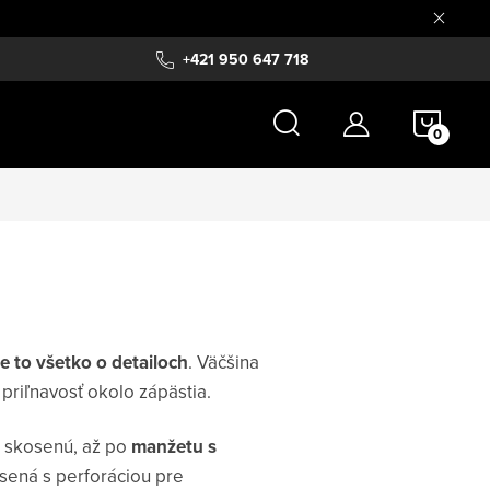
+421 950 647 718
NÁKU
KOŠÍ
e to všetko o detailoch
. Väčšina
priľnavosť okolo zápästia.
 skosenú, až po
manžetu s
sená s perforáciou pre