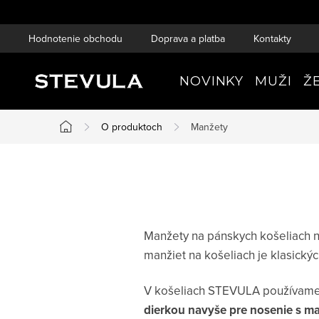
Prejsť
na
Hodnotenie obchodu
Doprava a platba
Kontakty
obsah
NOVINKY
MUŽI
Ž
O produktoch
Manžety
Domov
Manžety na pánskych košeliach n
manžiet na košeliach je klasický
V košeliach STEVULA používame 
dierkou navyše pre nosenie s 