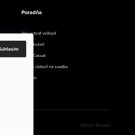
Poradňa
Ako vybrať veľkosť
Strihy košieľ
Súhlasím
Smart Casual
Ako sa obliecť na svadbu
Magazín
Vytvoril Shoptet