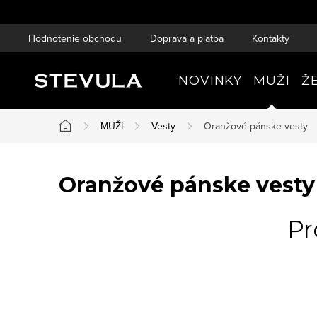
Prejsť
na
Hodnotenie obchodu
Doprava a platba
Kontakty
obsah
NOVINKY
MUŽI
Ž
MUŽI
Vesty
Oranžové pánske vesty
Domov
Oranžové pánske vesty
Pr