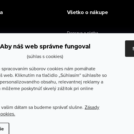
la
Všetko o nákupe
Doprava a platba
údaje
Výmena a vrátenie
Aby náš web správne fungoval
e obchodu
Obchodné podmienky
(súhlas s cookies)
služby
Reklamačné podmienky
 spracovaním súborov cookies nám pomáhate
š web. Kliknutím na tlačidlo „Súhlasím“ súhlasíte so
lečenie
Ochrana osobných údajov
personalizovaného obsahu, relevantnej reklamy a
 môžeme poskytnúť skvelý zážitok pri online
Odstúpenie od zmluvy
 vašim dátam sa budeme správať slušne.
Zásady
cookies.
ť nastavenie cookies
ie