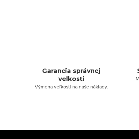
Garancia správnej
veľkosti
M
Výmena veľkosti na naše náklady.
Z