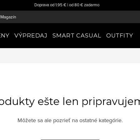
Doprava od 1.95 € | od 80 € zadarmo
Magazín
ENY
VÝPREDAJ
SMART CASUAL
OUTFITY
odukty ešte len pripravuje
Môžete sa ale pozrieť na ostatné kategórie.