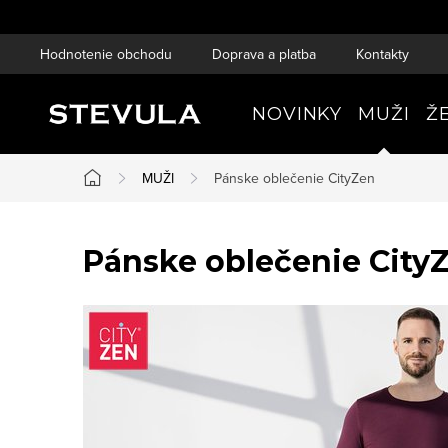
Prejsť
na
Hodnotenie obchodu
Doprava a platba
Kontakty
obsah
NOVINKY
MUŽI
Ž
MUŽI
Pánske oblečenie CityZen
Domov
Pánske oblečenie City