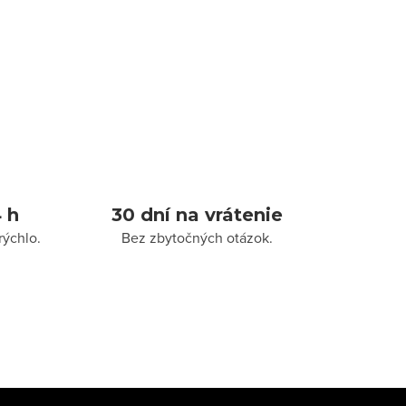
 h
30 dní na vrátenie
rýchlo.
Bez zbytočných otázok.