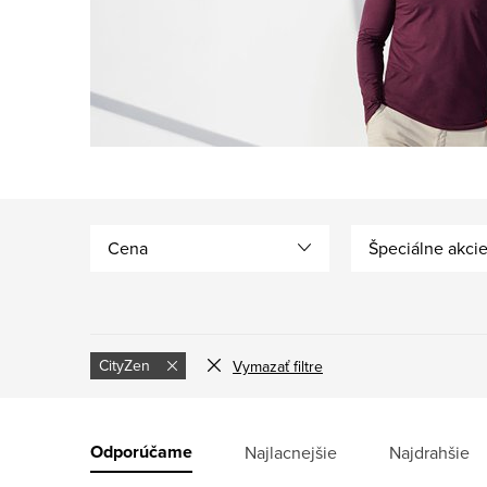
Cena
Špeciálne akci
CityZen
Vymazať filtre
V
ý
R
Odporúčame
Najlacnejšie
Najdrahšie