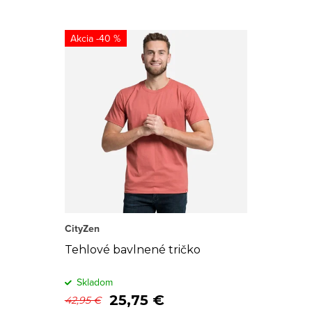
-40 %
CityZen
Tehlové bavlnené tričko
Skladom
25,75 €
42,95 €