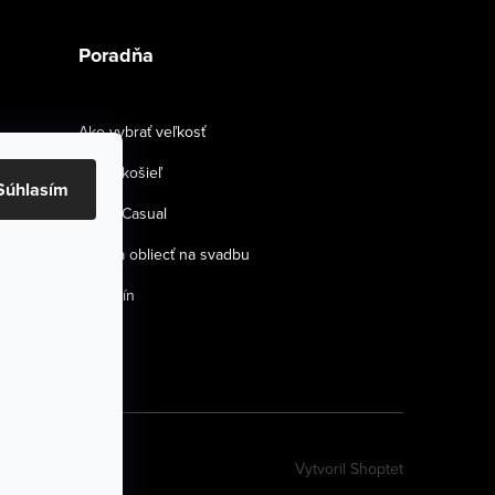
Poradňa
Ako vybrať veľkosť
Strihy košieľ
Súhlasím
Smart Casual
Ako sa obliecť na svadbu
Magazín
Vytvoril Shoptet