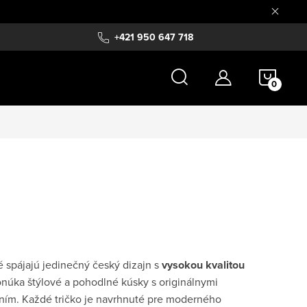
+421 950 647 718
NÁKU
KOŠÍ
ré spájajú jedinečný český dizajn s
vysokou kvalitou
onúka štýlové a pohodlné kúsky s originálnymi
ním. Každé tričko je navrhnuté pre moderného