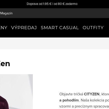
Doprava od 1.95 € | od 80 € zadarmo
Magazín
ENY
VÝPREDAJ
SMART CASUAL
OUTFITY
Zen
Objavte tričká
CITYZEN
, kto
a pohodlím
. Naša kolekcia p
vzormi a precíznym spracova