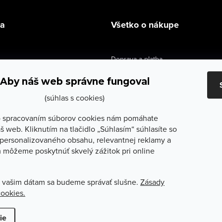
la
Všetko o nákupe
Doprava a platba
údaje
Výmena a vrátenie
Aby náš web správne fungoval
e obchodu
Obchodné podmienky
(súhlas s cookies)
služby
Reklamačné podmienky
 spracovaním súborov cookies nám pomáhate
š web. Kliknutím na tlačidlo „Súhlasím“ súhlasíte so
lečenie
Ochrana osobných údajov
personalizovaného obsahu, relevantnej reklamy a
 môžeme poskytnúť skvelý zážitok pri online
Odstúpenie od zmluvy
 vašim dátam sa budeme správať slušne.
Zásady
cookies.
ť nastavenie cookies
ie