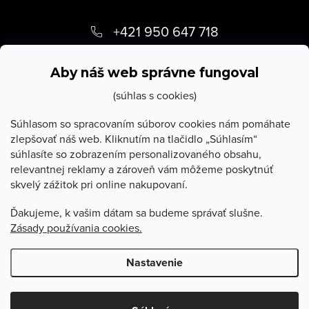
Z
á
+421 950 647 718
p
info
@
stevula.sk
ä
Aby náš web správne fungoval
t
(súhlas s cookies)
i
Súhlasom so spracovaním súborov cookies nám pomáhate
zlepšovať náš web. Kliknutím na tlačidlo „Súhlasím“
e
súhlasíte so zobrazením personalizovaného obsahu,
O Stevula
relevantnej reklamy a zároveň vám môžeme poskytnúť
skvelý zážitok pri online nakupovaní.
Všetko o nákupe
Ďakujeme, k vašim dátam sa budeme správať slušne.
Zásady používania cookies.
Poradňa
Nastavenie
Copyright 2026
Stevula.sk
. Všetky práva vyhradené.
Upraviť
nastavenie cookies