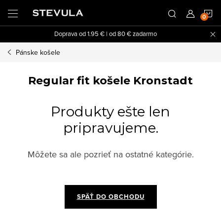
Prejsť
N
na
obsah
Doprava od 1.95 € | od 80 € zadarmo
K
Pánske košele
Regular fit košele Kronstadt
Produkty ešte len
pripravujeme.
Môžete sa ale pozrieť na ostatné kategórie.
SPÄŤ DO OBCHODU