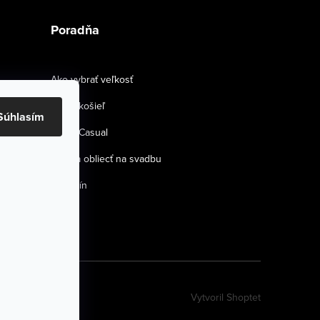
Poradňa
Ako vybrať veľkosť
Strihy košieľ
Súhlasím
Smart Casual
Ako sa obliecť na svadbu
Magazín
Vytvoril Shoptet