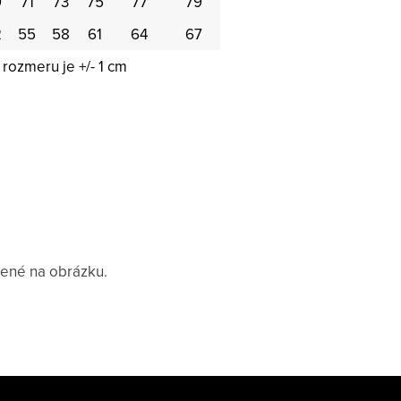
9
71
73
75
77
79
2
55
58
61
64
67
rozmeru je +/- 1 cm
čené na obrázku.