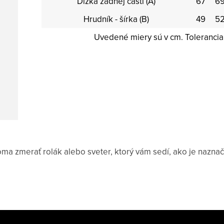
Dĺžka zadnej časti (A)
67
6
Hrudník - šírka (B)
49
5
Uvedené miery sú v cm. Tolerancia 
 zmerať rolák alebo sveter, ktorý vám sedí, ako je nazna