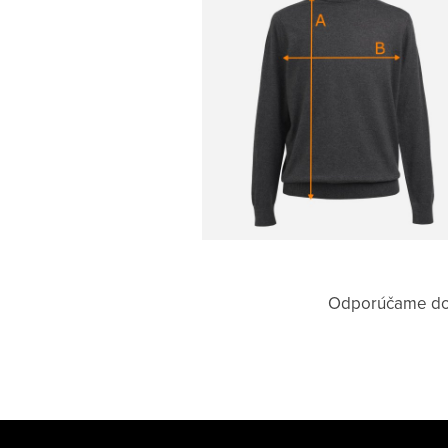
Odporúčame doma
Z