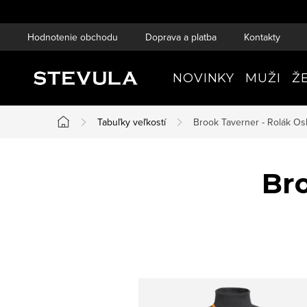
Prejsť
na
Hodnotenie obchodu
Doprava a platba
Kontakty
obsah
NOVINKY
MUŽI
Ž
Tabuľky veľkostí
Brook Taverner - Rolák Os
Domov
Bro