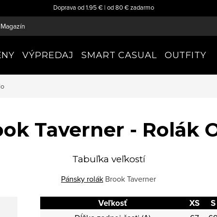
Doprava od 1.95 € | od 80 € zadarmo
Magazín
ENY
VÝPREDAJ
SMART CASUAL
OUTFITY
lo
ok Taverner - Rolák 
Tabuľka veľkostí
Pánsky rolák
Brook Taverner
Veľkosť
XS
S