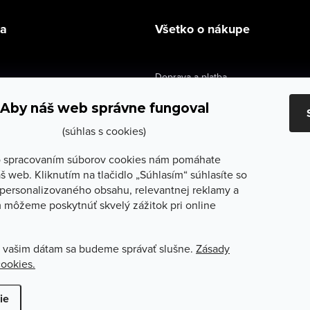
la
Všetko o nákupe
Doprava a platba
údaje
Výmena a vrátenie
Aby náš web správne fungoval
e obchodu
Obchodné podmienky
(súhlas s cookies)
služby
Reklamačné podmienky
 spracovaním súborov cookies nám pomáhate
š web. Kliknutím na tlačidlo „Súhlasím“ súhlasíte so
lečenie
Ochrana osobných údajov
personalizovaného obsahu, relevantnej reklamy a
 môžeme poskytnúť skvelý zážitok pri online
Odstúpenie od zmluvy
 vašim dátam sa budeme správať slušne.
Zásady
cookies.
ť nastavenie cookies
ie