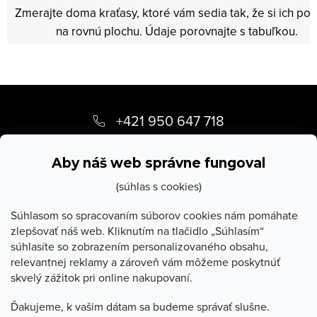
Zmerajte doma kraťasy, ktoré vám sedia tak, že si ich pol
na rovnú plochu. Údaje porovnajte s tabuľkou.
Z
á
+421 950 647 718
p
info
@
stevula.sk
ä
Aby náš web správne fungoval
t
(súhlas s cookies)
i
Súhlasom so spracovaním súborov cookies nám pomáhate
zlepšovať náš web. Kliknutím na tlačidlo „Súhlasím“
e
súhlasíte so zobrazením personalizovaného obsahu,
O Stevula
relevantnej reklamy a zároveň vám môžeme poskytnúť
skvelý zážitok pri online nakupovaní.
Všetko o nákupe
Ďakujeme, k vašim dátam sa budeme správať slušne.