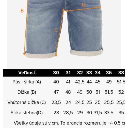
Veľkosť
30
31
32
33
34
36
38
Pás - šírka (A)
40
41
42,5
44
45
49
51,5
Dĺžka (B)
47
48
49
50
51
51,5
52
Vnútorná dĺžka (C)
23,5
24
24,5
25
25
25,5
25,5
Šírka stehna(D)
28
28,5
29
30
31,5
33,5
35
Všetky údaje sú v cm. Tolerancia rozmeru je +/- 0,5 cm