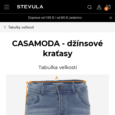
Prejsť
N
na
obsah
Doprava od 1.95 € | od 80 € zadarmo
K
Tabuľky veľkostí
CASAMODA - džínsové
kraťasy
Tabuľka veľkostí