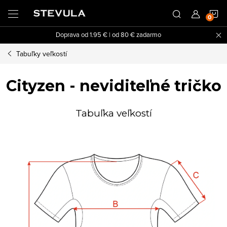
Prejsť
N
na
obsah
Doprava od 1.95 € | od 80 € zadarmo
K
Tabuľky veľkostí
Cityzen - neviditeľné tričko
Tabuľka veľkostí