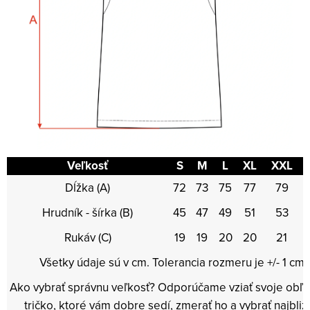
Veľkosť
S
M
L
XL
XXL
Dĺžka (A)
72
73
75
77
79
Hrudník - šírka (B)
45
47
49
51
53
Rukáv (C)
19
19
20
20
21
Všetky údaje sú v cm. Tolerancia rozmeru je +/- 1 cm.
Ako vybrať správnu veľkosť? Odporúčame vziať svoje obľ
tričko, ktoré vám dobre sedí, zmerať ho a vybrať najbliž