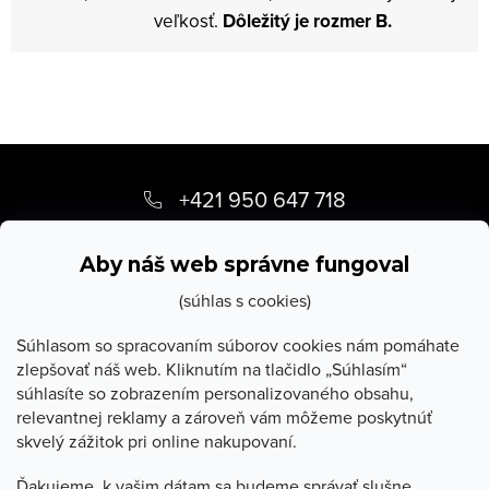
veľkosť.
Dôležitý je rozmer B.
Z
á
+421 950 647 718
p
info
@
stevula.sk
ä
Aby náš web správne fungoval
t
(súhlas s cookies)
i
Súhlasom so spracovaním súborov cookies nám pomáhate
zlepšovať náš web. Kliknutím na tlačidlo „Súhlasím“
e
súhlasíte so zobrazením personalizovaného obsahu,
O Stevula
relevantnej reklamy a zároveň vám môžeme poskytnúť
skvelý zážitok pri online nakupovaní.
Všetko o nákupe
Ďakujeme, k vašim dátam sa budeme správať slušne.