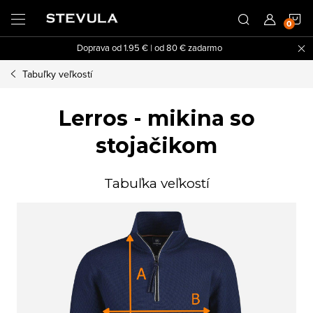
Prejsť
N
na
obsah
Doprava od 1.95 € | od 80 € zadarmo
K
Tabuľky veľkostí
Lerros - mikina so
stojačikom
Tabuľka veľkostí