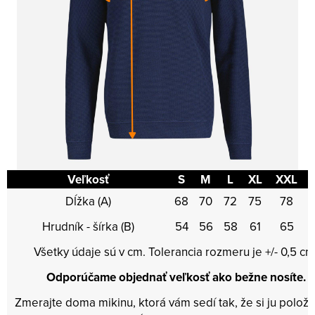
Veľkosť
S
M
L
XL
XXL
Dĺžka (A)
68
70
72
75
78
Hrudník - šírka (B)
54
56
58
61
65
Všetky údaje sú v cm. Tolerancia rozmeru je +/- 0,5 cm
Odporúčame objednať veľkosť ako bežne nosíte.
Zmerajte doma mikinu, ktorá vám sedí tak, že si ju položí