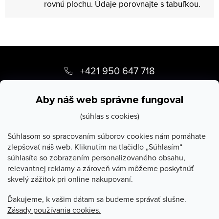
rovnú plochu. Údaje porovnajte s tabuľkou.
Z
á
+421 950 647 718
p
info
@
stevula.sk
ä
Aby náš web správne fungoval
t
(súhlas s cookies)
i
Súhlasom so spracovaním súborov cookies nám pomáhate
zlepšovať náš web. Kliknutím na tlačidlo „Súhlasím“
e
súhlasíte so zobrazením personalizovaného obsahu,
O Stevula
relevantnej reklamy a zároveň vám môžeme poskytnúť
skvelý zážitok pri online nakupovaní.
Všetko o nákupe
Ďakujeme, k vašim dátam sa budeme správať slušne.
Zásady používania cookies.
Poradňa