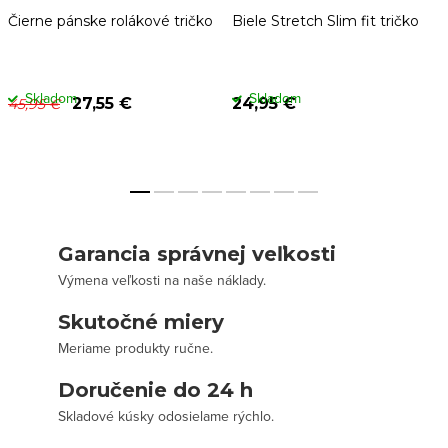
Čierne pánske rolákové tričko
Biele Stretch Slim fit tričko
Skladom
Skladom
27,55 €
24,95 €
45,95 €
Garancia správnej veľkosti
Výmena veľkosti na naše náklady.
Skutočné miery
Meriame produkty ručne.
Doručenie do 24 h
Skladové kúsky odosielame rýchlo.