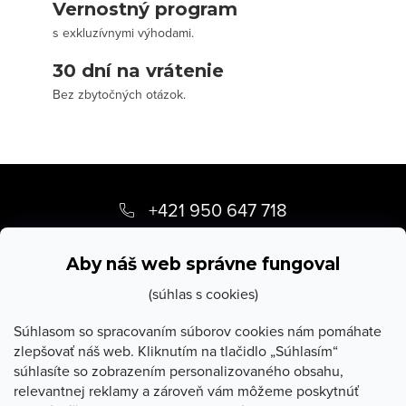
Vernostný program
s exkluzívnymi výhodami.
30 dní na vrátenie
Bez zbytočných otázok.
Z
á
+421 950 647 718
p
info
@
stevula.sk
ä
Aby náš web správne fungoval
t
(súhlas s cookies)
i
Súhlasom so spracovaním súborov cookies nám pomáhate
zlepšovať náš web. Kliknutím na tlačidlo „Súhlasím“
e
súhlasíte so zobrazením personalizovaného obsahu,
O Stevula
relevantnej reklamy a zároveň vám môžeme poskytnúť