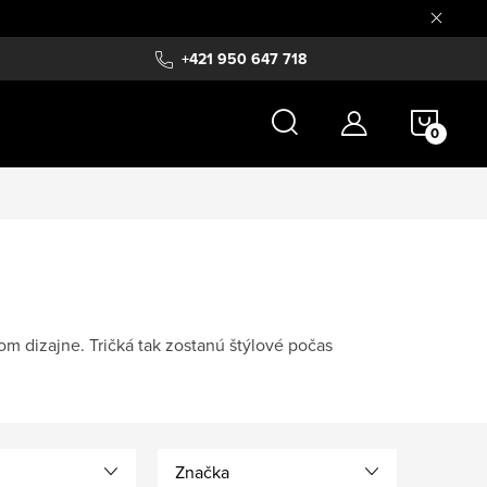
+421 950 647 718
NÁKU
KOŠÍ
om dizajne. Tričká tak zostanú štýlové počas
Značka