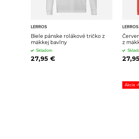
d
p
u
r
k
o
LERROS
LERROS
t
d
Biele pánske rolákové tričko z
Červen
mäkkej bavlny
z mäkk
o
u
Skladom
Sklad
27,95 €
27,9
v
k
t
o
-
v