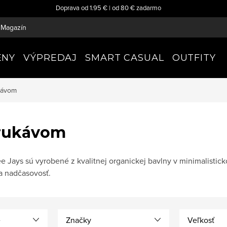
Doprava od 1.95 € | od 80 € zadarmo
Magazín
ENY
VÝPREDAJ
SMART CASUAL
OUTFITY
ukávom
 rukávom
 Jays sú vyrobené z kvalitnej organickej bavlny v minimalistick
a nadčasovosť.
e
Značky
Veľkosť