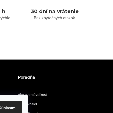
 h
30 dní na vrátenie
rýchlo.
Bez zbytočných otázok.
Poradňa
Ako vybrať veľkosť
Strihy košieľ
Súhlasím