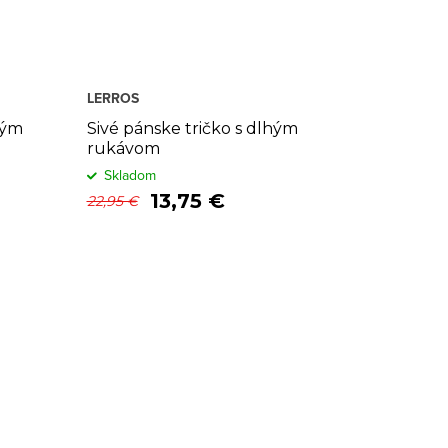
LERROS
hým
Sivé pánske tričko s dlhým
rukávom
Skladom
13,75 €
22,95 €