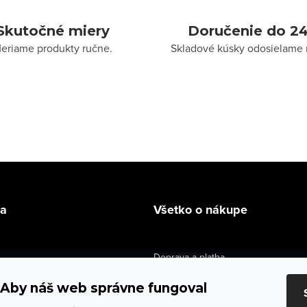
Skutočné miery
Doručenie do 24
eriame produkty ručne.
Skladové kúsky odosielame 
la
Všetko o nákupe
Doprava a platba
údaje
Výmena a vrátenie
Aby náš web správne fungoval