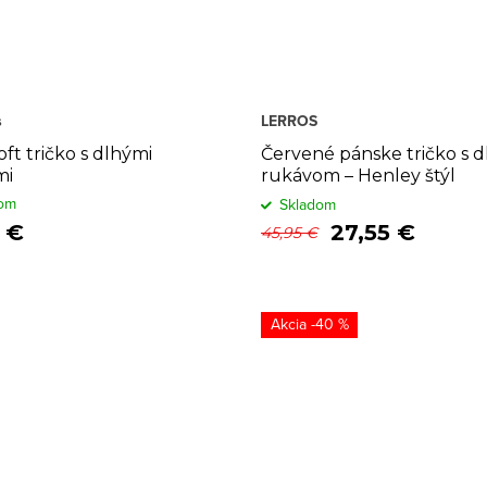
s
LERROS
oft tričko s dlhými
Červené pánske tričko s 
mi
rukávom – Henley štýl
om
Skladom
 €
27,55 €
45,95 €
-40 %