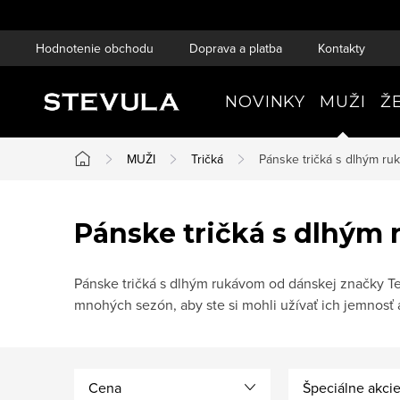
Prejsť
na
Hodnotenie obchodu
Doprava a platba
Kontakty
obsah
NOVINKY
MUŽI
Ž
MUŽI
Tričká
Pánske tričká s dlhým r
Domov
Pánske tričká s dlhým
Pánske tričká s dlhým rukávom od dánskej značky Tee
mnohých sezón, aby ste si mohli užívať ich jemnosť 
Cena
Špeciálne akci