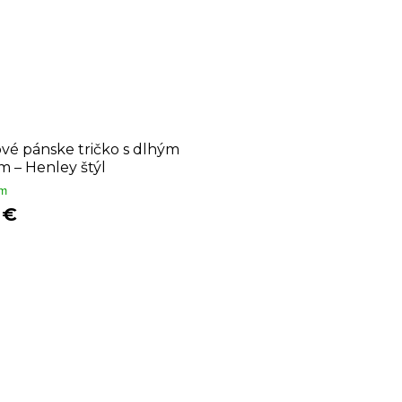
vé pánske tričko s dlhým
 – Henley štýl
om
 €