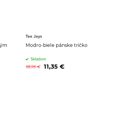
Tee Jays
hým
Modro-biele pánske tričko
Skladom
11,35 €
18,95 €