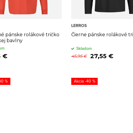
LERROS
é pánske rolákové tričko
Čierne pánske rolákové tr
ej bavlny
om
Skladom
5 €
27,55 €
45,95 €
40 %
-40 %