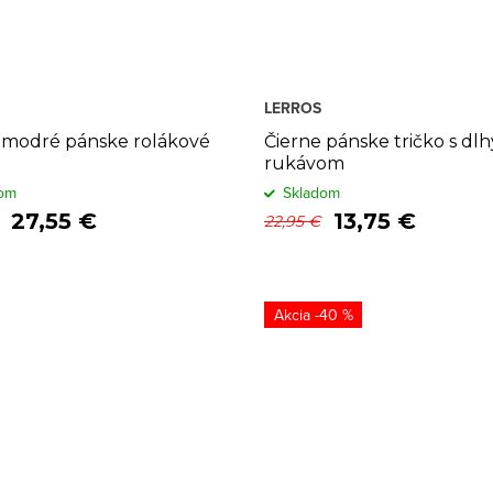
LERROS
modré pánske rolákové
Čierne pánske tričko s dl
rukávom
om
Skladom
27,55 €
13,75 €
22,95 €
-40 %