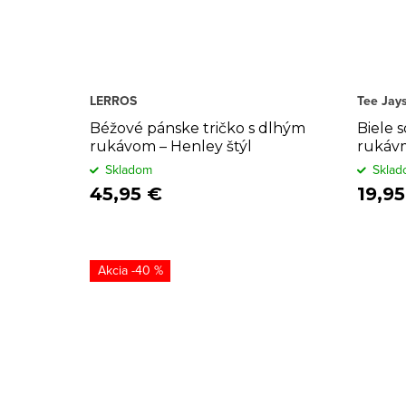
LERROS
Tee Jay
Béžové pánske tričko s dlhým
Biele s
rukávom – Henley štýl
rukáv
Skladom
Sklad
45,95 €
19,95
-40 %