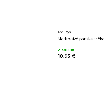
Tee Jays
Modro-sivé pánske tričko
Skladom
18,95 €
O
v
l