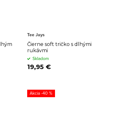
Tee Jays
dlhým
Čierne soft tričko s dlhými
rukávmi
Skladom
19,95 €
-40 %