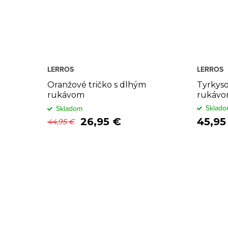
LERROS
LERROS
Oranžové tričko s dlhým
Tyrkyso
rukávom
rukávom
Sklad
Skladom
26,95 €
45,95
44,95 €