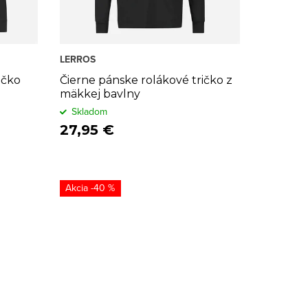
LERROS
ičko
Čierne pánske rolákové tričko z
mäkkej bavlny
Skladom
27,95 €
-40 %