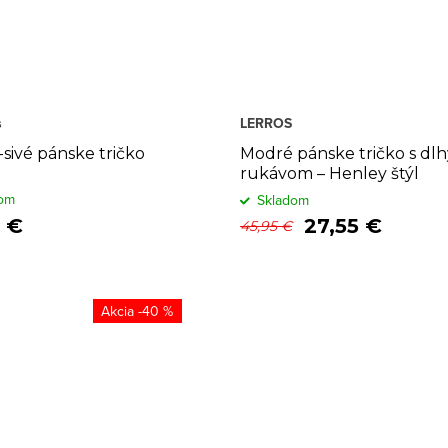
s
LERROS
-sivé pánske tričko
Modré pánske tričko s dl
rukávom – Henley štýl
om
Skladom
5 €
27,55 €
45,95 €
-40 %