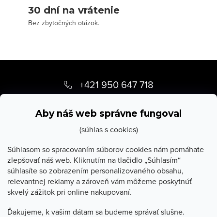
30 dní na vrátenie
Bez zbytočných otázok.
Z
á
+421 950 647 718
p
info
@
stevula.sk
ä
Aby náš web správne fungoval
t
(súhlas s cookies)
i
Súhlasom so spracovaním súborov cookies nám pomáhate
zlepšovať náš web. Kliknutím na tlačidlo „Súhlasím“
e
súhlasíte so zobrazením personalizovaného obsahu,
O Stevula
relevantnej reklamy a zároveň vám môžeme poskytnúť
skvelý zážitok pri online nakupovaní.
Všetko o nákupe
Ďakujeme, k vašim dátam sa budeme správať slušne.