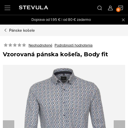
Prejsť
N
na
obsah
Doprava od 1.95 € | od 80 € zadarmo
K
Pánske košele
Neohodnotené
Podrobnosti hodnotenia
Vzorovaná pánska košeľa, Body fit