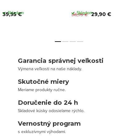
Skladom
Skladom
39,95 €
29,90 €
36,95 €
Garancia správnej veľkosti
Výmena veľkosti na naše náklady.
Skutočné miery
Meriame produkty ručne.
Doručenie do 24 h
Skladové kúsky odosielame rýchlo.
Vernostný program
s exkluzívnymi výhodami.