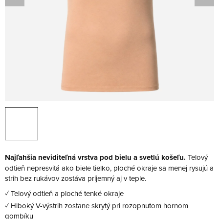
Najľahšia neviditeľná vrstva pod bielu a svetlú košeľu.
Telový
odtieň nepresvitá ako biele tielko, ploché okraje sa menej rysujú a
strih bez rukávov zostáva príjemný aj v teple.
✓ Telový odtieň a ploché tenké okraje
✓ Hlboký V-výstrih zostane skrytý pri rozopnutom hornom
gombíku