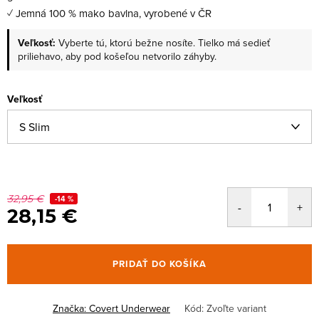
✓ Jemná 100 % mako bavlna, vyrobené v ČR
Veľkosť:
Vyberte tú, ktorú bežne nosíte. Tielko má sedieť
priliehavo, aby pod košeľou netvorilo záhyby.
Veľkosť
32,95 €
-14 %
28,15 €
PRIDAŤ DO KOŠÍKA
Značka:
Covert Underwear
Kód:
Zvoľte variant