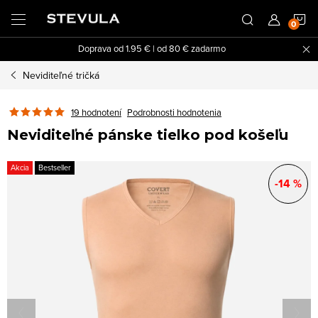
Prejsť
N
na
obsah
Doprava od 1.95 € | od 80 € zadarmo
K
Neviditeľné tričká
19 hodnotení
Podrobnosti hodnotenia
Neviditeľné pánske tielko pod košeľu
Akcia
Bestseller
-14 %