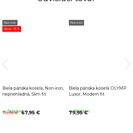
Non-iron
Non-iron
-15 %
Biela pánska košeľa, Non-iron,
Biela pánska košeľa OLYMP
nepriehľadná, Slim fit
Luxor, Modern fit
Skladom
Skladom
67,95 €
79,95 €
79,95 €