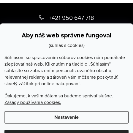
Z
á
+421 950 647 718
p
info
@
stevula.sk
ä
Aby náš web správne fungoval
t
(súhlas s cookies)
i
Súhlasom so spracovaním súborov cookies nám pomáhate
zlepšovať náš web. Kliknutím na tlačidlo „Súhlasím“
e
súhlasíte so zobrazením personalizovaného obsahu,
O Stevula
relevantnej reklamy a zároveň vám môžeme poskytnúť
skvelý zážitok pri online nakupovaní.
Všetko o nákupe
Ďakujeme, k vašim dátam sa budeme správať slušne.
Zásady používania cookies.
Poradňa
Nastavenie
Copyright 2026
Stevula.sk
. Všetky práva vyhradené.
Upraviť
nastavenie cookies