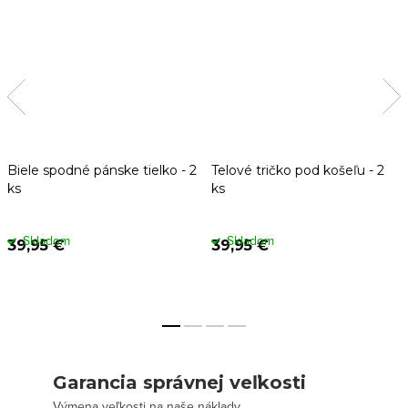
Biele spodné pánske tielko - 2
Telové tričko pod košeľu - 2
ks
ks
Skladom
Skladom
39,95 €
39,95 €
Garancia správnej veľkosti
Výmena veľkosti na naše náklady.