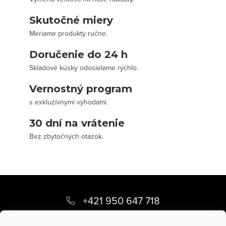
Skutočné miery
Meriame produkty ručne.
Doručenie do 24 h
Skladové kúsky odosielame rýchlo.
Vernostný program
s exkluzívnymi výhodami.
30 dní na vrátenie
Bez zbytočných otázok.
Z
á
+421 950 647 718
p
info
@
stevula.sk