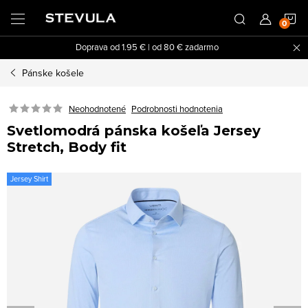
Prejsť
N
na
obsah
Doprava od 1.95 € | od 80 € zadarmo
K
Pánske košele
Neohodnotené
Podrobnosti hodnotenia
Svetlomodrá pánska košeľa Jersey
Stretch, Body fit
Jersey Shirt