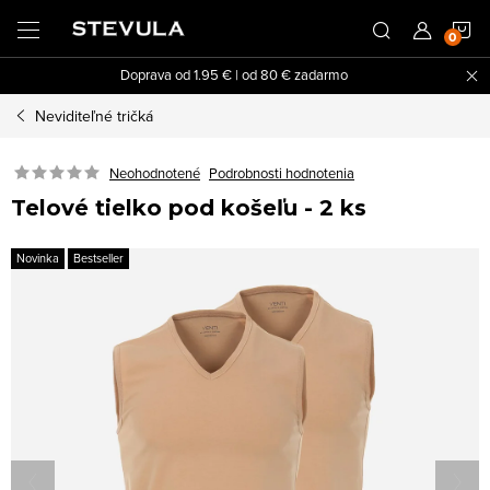
Prejsť
N
na
obsah
Doprava od 1.95 € | od 80 € zadarmo
K
Neviditeľné tričká
Neohodnotené
Podrobnosti hodnotenia
Telové tielko pod košeľu - 2 ks
Novinka
Bestseller