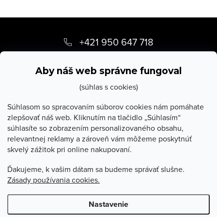
Z
á
+421 950 647 718
p
info
@
stevula.sk
ä
Aby náš web správne fungoval
t
(súhlas s cookies)
i
Súhlasom so spracovaním súborov cookies nám pomáhate
zlepšovať náš web. Kliknutím na tlačidlo „Súhlasím“
e
súhlasíte so zobrazením personalizovaného obsahu,
O Stevula
relevantnej reklamy a zároveň vám môžeme poskytnúť
skvelý zážitok pri online nakupovaní.
Všetko o nákupe
Ďakujeme, k vašim dátam sa budeme správať slušne.
Zásady používania cookies.
Poradňa
Nastavenie