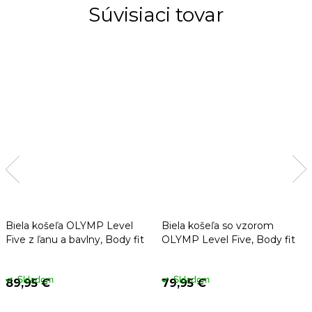
Súvisiaci tovar
Biela košeľa OLYMP Level
Biela košeľa so vzorom
Five z ľanu a bavlny, Body fit
OLYMP Level Five, Body fit
Skladom
Skladom
89,95 €
79,95 €