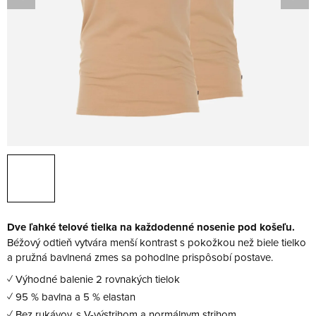
Dve ľahké telové tielka na každodenné nosenie pod košeľu.
Béžový odtieň vytvára menší kontrast s pokožkou než biele tielko
a pružná bavlnená zmes sa pohodlne prispôsobí postave.
✓ Výhodné balenie 2 rovnakých tielok
✓ 95 % bavlna a 5 % elastan
✓ Bez rukávov, s V-výstrihom a normálnym strihom