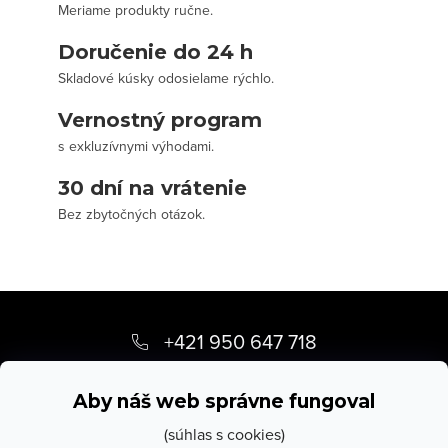
Meriame produkty ručne.
Doručenie do 24 h
Skladové kúsky odosielame rýchlo.
Vernostný program
s exkluzívnymi výhodami.
30 dní na vrátenie
Bez zbytočných otázok.
Z
á
+421 950 647 718
p
info
@
stevula.sk
ä
Aby náš web správne fungoval
t
(súhlas s cookies)