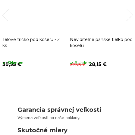
Telové tričko pod košeľu - 2
Neviditeľné pánske tielko pod
ks
košeľu
Skladom
Skladom
39,95 €
28,15 €
32,95 €
Garancia správnej veľkosti
Výmena veľkosti na naše náklady.
Skutočné miery