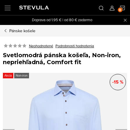
Prejsť
N
na
obsah
Doprava od 1.95 € | od 80 € zadarmo
K
Pánske košele
Neohodnotené
Podrobnosti hodnotenia
Svetlomodrá pánska košeľa, Non-iron,
nepriehľadná, Comfort fit
Akcia
Non-iron
-15 %