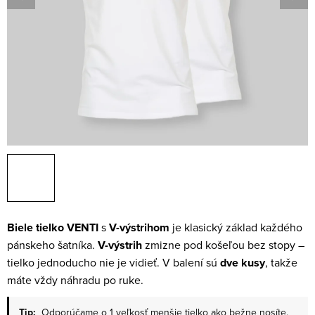
Biele tielko VENTI
s
V-výstrihom
je klasický základ každého
pánskeho šatníka.
V-výstrih
zmizne pod košeľou bez stopy –
tielko jednoducho nie je vidieť. V balení sú
dve kusy
, takže
máte vždy náhradu po ruke.
Tip:
Odporúčame o 1 veľkosť menšie tielko ako bežne nosíte.