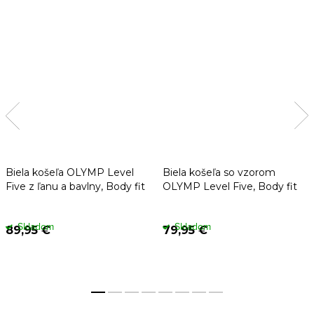
Biela košeľa OLYMP Level
Biela košeľa so vzorom
Five z ľanu a bavlny, Body fit
OLYMP Level Five, Body fit
Skladom
Skladom
89,95 €
79,95 €