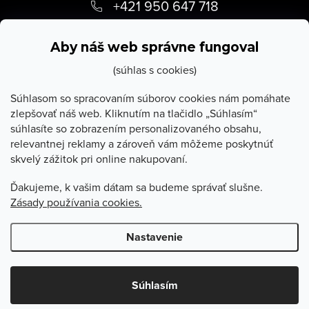
á
+421 950 647 718
p
info
@
stevula.sk
ä
Aby náš web správne fungoval
t
(súhlas s cookies)
i
Súhlasom so spracovaním súborov cookies nám pomáhate
zlepšovať náš web. Kliknutím na tlačidlo „Súhlasím“
e
súhlasíte so zobrazením personalizovaného obsahu,
O Stevula
relevantnej reklamy a zároveň vám môžeme poskytnúť
skvelý zážitok pri online nakupovaní.
Všetko o nákupe
Ďakujeme, k vašim dátam sa budeme správať slušne.
Zásady používania cookies.
Poradňa
Nastavenie
Copyright 2026
Stevula.sk
. Všetky práva vyhradené.
Upraviť
nastavenie cookies
Súhlasím
Vytvoril Shoptet