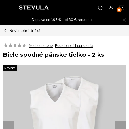
Prejsť
N
na
obsah
Doprava od 1.95 € | od 80 € zadarmo
K
Neviditeľné tričká
Neohodnotené
Podrobnosti hodnotenia
Biele spodné pánske tielko - 2 ks
Novinka