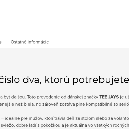
s
Ostatné informácie
číslo dva, ktorú potrebujet
ala byť ďalšou. Toto prevedenie od dánskej značky
TEE JAYS
je u
enejšie než biela, no zároveň zostáva plne kompatibilné so seri
h – ideálne pre mužov, ktorí trávia deň za stolom alebo za volan
í sviežo, dobre ladí s pokožkou a je aktuálna vo všetkých ročnýc