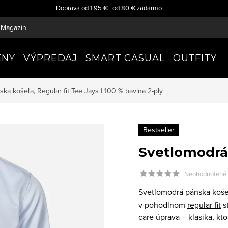
Doprava od 1.95 € | od 80 € zadarmo
Magazín
ENY
VÝPREDAJ
SMART CASUAL
OUTFITY
ka košeľa, Regular fit
Tee Jays | 100 % bavlna 2-ply
Bestseller
Svetlomodrá 
Neohodnotené
Svetlomodrá pánska koš
v pohodlnom
regular fit
s
care úprava – klasika, kt