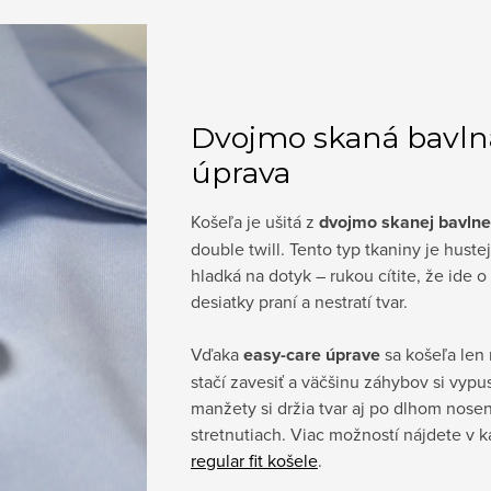
Dvojmo skaná bavlna
úprava
Košeľa je ušitá z
dvojmo skanej bavlne
double twill. Tento typ tkaniny je hust
hladká na dotyk – rukou cítite, že ide o 
desiatky praní a nestratí tvar.
Vďaka
easy-care úprave
sa košeľa len 
stačí zavesiť a väčšinu záhybov si vypu
manžety si držia tvar aj po dlhom nose
stretnutiach. Viac možností nájdete v 
regular fit košele
.