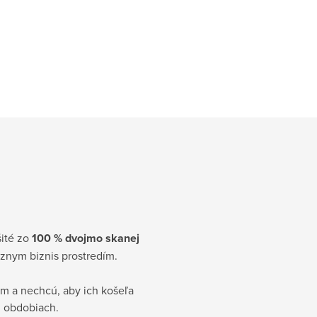
e
šité zo
100 % dvojmo skanej
óznym biznis prostredím.
tom a nechcú, aby ich košeľa
h obdobiach.