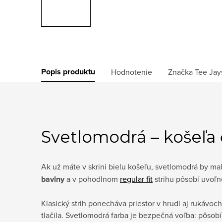
Popis produktu
Hodnotenie
Značka
Tee Jay
Svetlomodrá – košeľa 
Ak už máte v skrini bielu košeľu, svetlomodrá by m
bavlny
a v pohodlnom
regular fit
strihu pôsobí uvoľn
Klasický strih ponecháva priestor v hrudi aj rukávoc
tlačila. Svetlomodrá farba je bezpečná voľba: pôsob