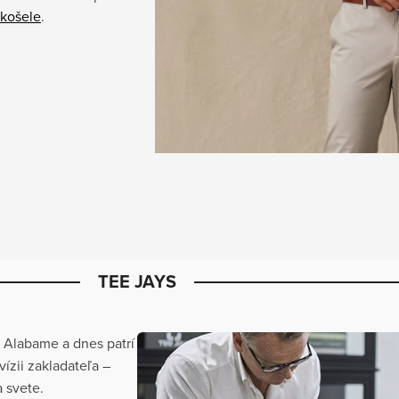
košele
.
TEE JAYS
j Alabame a dnes patrí
ízii zakladateľa –
a svete.