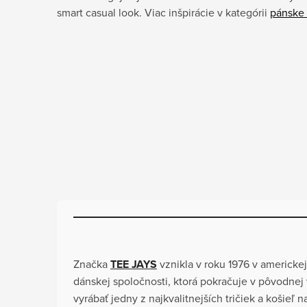
smart casual look. Viac inšpirácie v kategórii
pánske 
Značka
TEE JAYS
vznikla v roku 1976 v americke
dánskej spoločnosti, ktorá pokračuje v pôvodnej v
vyrábať jedny z najkvalitnejších tričiek a košieľ n