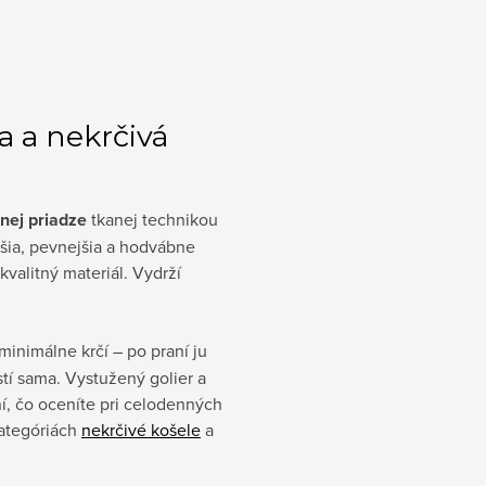
 a nekrčivá
nej priadze
tkanej technikou
ejšia, pevnejšia a hodvábne
kvalitný materiál. Vydrží
minimálne krčí – po praní ju
stí sama. Vystužený golier a
ní, čo oceníte pri celodenných
kategóriách
nekrčivé košele
a