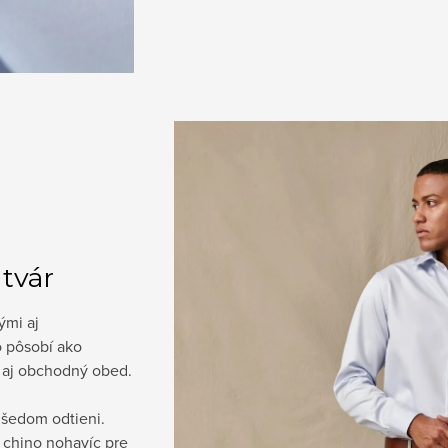
 tvár
ými aj
o pôsobí ako
e aj obchodný obed.
šedom odtieni.
 chino nohavíc pre