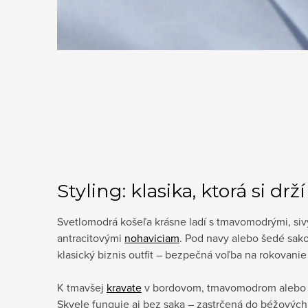
Styling: klasika, ktorá si drží
Svetlomodrá košeľa krásne ladí s tmavomodrými, siv
antracitovými
nohaviciam
. Pod navy alebo šedé sak
klasický biznis outfit – bezpečná voľba na rokovani
K tmavšej
kravate
v bordovom, tmavomodrom alebo 
Skvele funguje aj bez saka – zastrčená do béžových