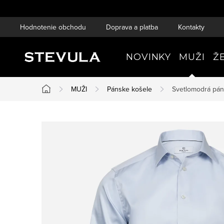
Prejsť
na
Hodnotenie obchodu
Doprava a platba
Kontakty
obsah
NOVINKY
MUŽI
Ž
MUŽI
Pánske košele
Svetlomodrá páns
Domov