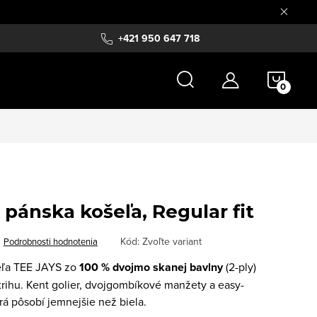
+421 950 647 718
NÁKU
KOŠÍ
pánska košeľa, Regular fit
Kód:
Zvoľte variant
Podrobnosti hodnotenia
eľa TEE JAYS zo
100 % dvojmo skanej bavlny
(2-ply)
trihu. Kent golier, dvojgombíkové manžety a easy-
orá pôsobí jemnejšie než biela.