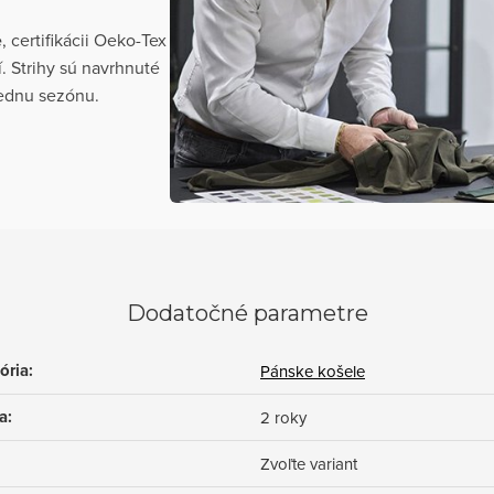
e
, certifikácii Oeko-Tex
. Strihy sú navrhnuté
 jednu sezónu.
Dodatočné parametre
ória
:
Pánske košele
a
:
2 roky
Zvoľte variant