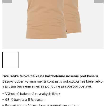
Dve ľahké telové tielka na každodenné nosenie pod košeľu.
Béžový odtieň vytvára menší kontrast s pokožkou než biele tielko
a pružná bavlnená zmes sa pohodlne prispôsobí postave.
✓ Výhodné balenie 2 rovnakých tielok
✓ 95 % bavlna a 5 % elastan
✓ Bez rukávov, s V-výstrihom a normálnym strihom