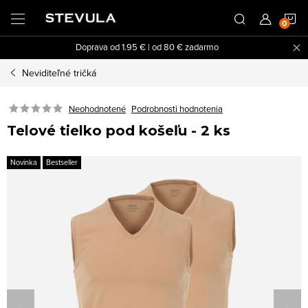
Prejsť
N
na
obsah
Doprava od 1.95 € | od 80 € zadarmo
K
Neviditeľné tričká
Neohodnotené
Podrobnosti hodnotenia
Telové tielko pod košeľu - 2 ks
Novinka
Bestseller