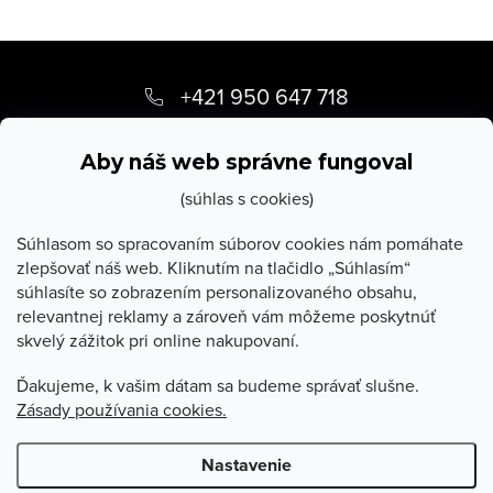
Z
á
+421 950 647 718
p
info
@
stevula.sk
ä
Aby náš web správne fungoval
t
(súhlas s cookies)
i
Súhlasom so spracovaním súborov cookies nám pomáhate
zlepšovať náš web. Kliknutím na tlačidlo „Súhlasím“
e
súhlasíte so zobrazením personalizovaného obsahu,
O Stevula
relevantnej reklamy a zároveň vám môžeme poskytnúť
skvelý zážitok pri online nakupovaní.
Všetko o nákupe
Ďakujeme, k vašim dátam sa budeme správať slušne.
Zásady používania cookies.
Poradňa
Nastavenie