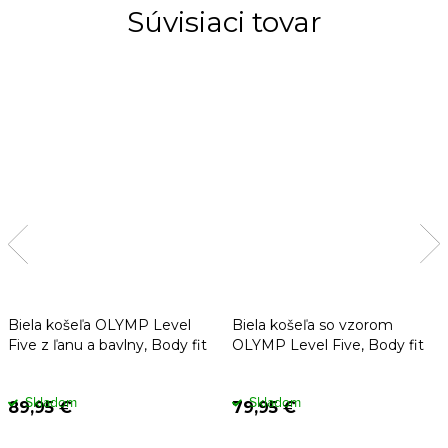
Súvisiaci tovar
Biela košeľa OLYMP Level
Biela košeľa so vzorom
Five z ľanu a bavlny, Body fit
OLYMP Level Five, Body fit
Skladom
Skladom
89,95 €
79,95 €