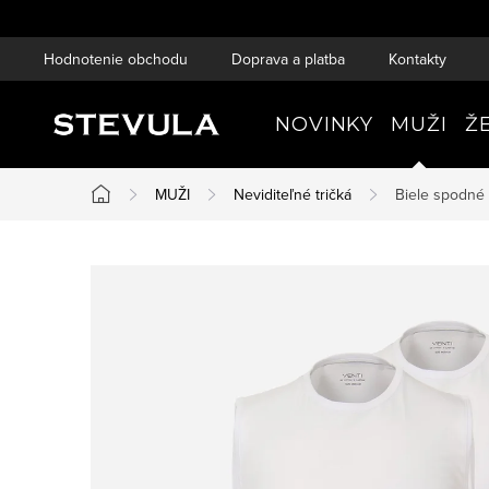
Prejsť
na
Hodnotenie obchodu
Doprava a platba
Kontakty
obsah
NOVINKY
MUŽI
Ž
MUŽI
Neviditeľné tričká
Biele spodné 
Domov