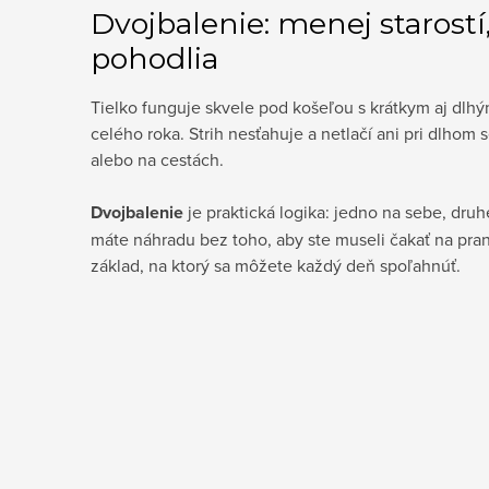
Dvojbalenie: menej starostí,
pohodlia
Tielko funguje skvele pod košeľou s krátkym aj dlh
celého roka. Strih nesťahuje a netlačí ani pri dlhom 
alebo na cestách.
Dvojbalenie
je praktická logika: jedno na sebe, dru
máte náhradu bez toho, aby ste museli čakať na pran
základ, na ktorý sa môžete každý deň spoľahnúť.