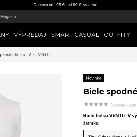
Doprava od 1.95 € | od 80 € zadarmo
Magazín
ENY
VÝPREDAJ
SMART CASUAL
OUTFITY
pánske tielko - 2 ks
VENTI
Novinka
Biele spodné 
Neohodnotené
Biele tielko VENTI
s
V-v
šatníka.