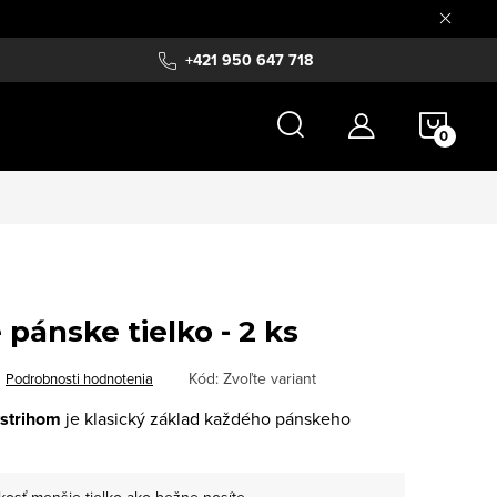
+421 950 647 718
NÁKU
KOŠÍ
pánske tielko - 2 ks
Kód:
Zvoľte variant
Podrobnosti hodnotenia
ýstrihom
je klasický základ každého pánskeho