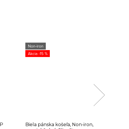
Non-iron
-15 %
MP
Biela pánska košeľa, Non-iron,
Svetlom