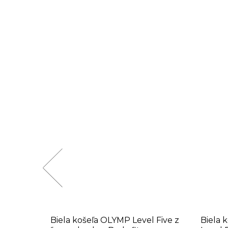
int so
Biela košeľa OLYMP Level Five z
Biela 