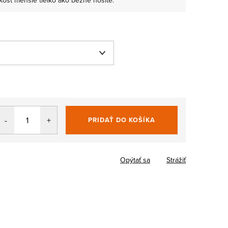
osť menšie tielko ako bežne nosíte.
PRIDAŤ DO KOŠÍKA
Jednotková
cena:
Opýtať sa
Strážiť