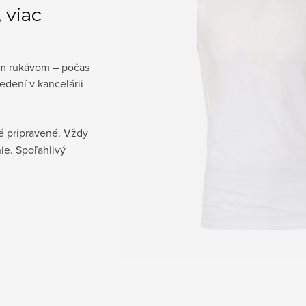
 viac
ým rukávom – počas
sedení v kancelárii
hé pripravené. Vždy
ie. Spoľahlivý