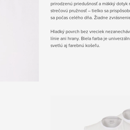
prirodzenú priedušnosť a mäkký dotyk 
strečovú pružnosť – tielko sa prispôsob
sa počas celého dňa. Žiadne zvrásneni
Hladký povrch bez vreciek nezanecháv
línie ani hrany. Biela farba je univerzá
svetlú aj farebnú košeľu.