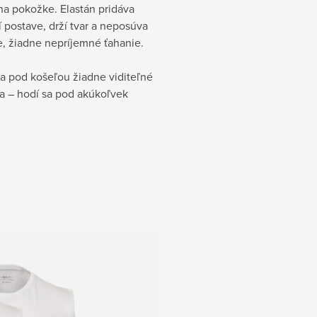
na pokožke. Elastán pridáva
í postave, drží tvar a neposúva
e, žiadne nepríjemné ťahanie.
a pod košeľou žiadne viditeľné
lna – hodí sa pod akúkoľvek