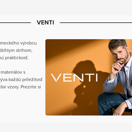
VENTI
nemeckého výrobcu
tíhlym strihom,
 praktickosť.
materiálov s
rýva každú príležitosť
e vzory. Prezrite si