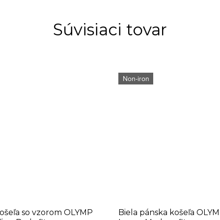
Súvisiaci tovar
Non-iron
košeľa so vzorom OLYMP
Biela pánska košeľa OLY