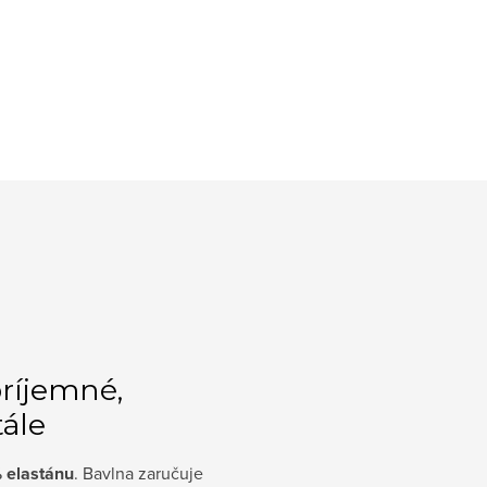
príjemné,
tále
% elastánu
. Bavlna zaručuje