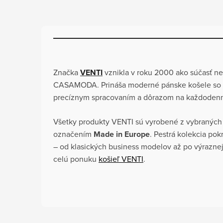
Značka
VENTI
vznikla v roku 2000 ako súčasť 
CASAMODA. Prináša moderné pánske košele so š
precíznym spracovaním a dôrazom na každodennú
Všetky produkty VENTI sú vyrobené z vybraných 
označením
Made in Europe
. Pestrá kolekcia pok
– od klasických business modelov až po výraznejši
celú ponuku
košieľ VENTI
.