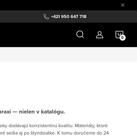
+421 950 647 718
NÁKU
KOŠÍ
praxi — nielen v katalógu.
oky dodávajú konzistentnú kvalitu. Materiály, ktoré
toré sedia aj po štyridsiatke. K tomu doručenie do 24