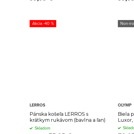
-40 %
Non-ir
LERROS
OLYMP
Pánska košeľa LERROS s
Biela 
krátkym rukávom (bavlna a ľan)
Luxor,
– Biela
Sklad
Skladom