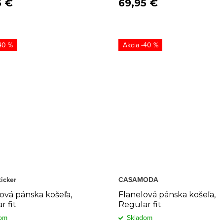
5 €
69,95 €
40 %
-40 %
icker
CASAMODA
vá pánska košeľa,
Flanelová pánska košeľa,
r fit
Regular fit
om
Skladom