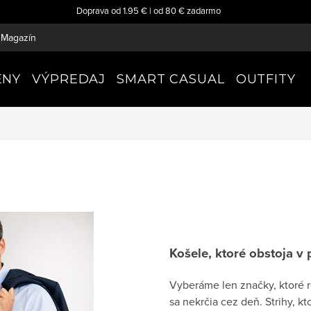
Doprava od 1.95 € | od 80 € zadarmo
Magazín
ENY
VÝPREDAJ
SMART CASUAL
OUTFITY
Košele, ktoré obstoja v 
Vyberáme len značky, ktoré r
sa nekrčia cez deň. Strihy, k