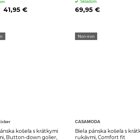
Skladom
om
41,95 €
69,95 €
on
Non-iron
icker
CASAMODA
pánska košeľa s krátkymi
Biela pánska košeľa s krát
i, Button-down golier,
rukávmi, Comfort fit