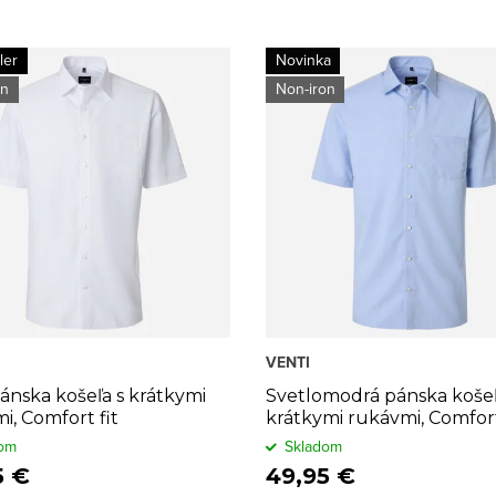
ler
Novinka
on
Non-iron
VENTI
pánska košeľa s krátkymi
Svetlomodrá pánska košeľ
i, Comfort fit
krátkymi rukávmi, Comfort
om
Skladom
5 €
49,95 €