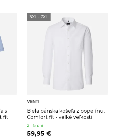
3XL - 7XL
VENTI
a s
Biela pánska košeľa z popelínu,
 fit
Comfort fit - veľké veľkosti
3 - 5 dní
59,95 €