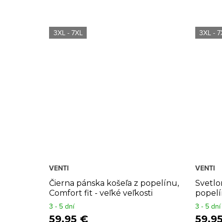
t
o
3XL - 7XL
3XL - 7
v
VENTI
VENTI
Čierna pánska košeľa z popelínu,
Svetlo
Comfort fit - veľké veľkosti
popelí
veľkost
3 - 5 dní
3 - 5 dní
59,95 €
59,9