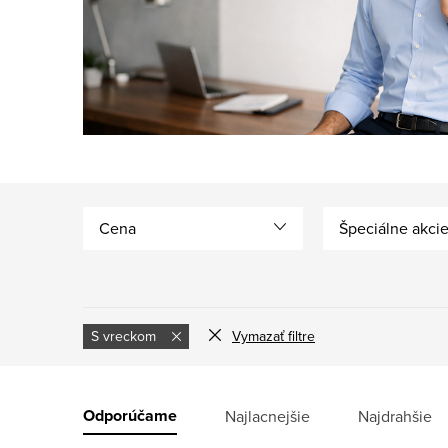
Cena
Špeciálne akci
S vreckom
Vymazať filtre
V
ý
R
Odporúčame
Najlacnejšie
Najdrahšie