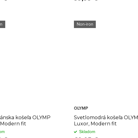
on
Non-iron
OLYMP
pánska košeľa OLYMP
Svetlomodrá košeľa OLY
 Modern fit
Luxor, Modern fit
om
Skladom