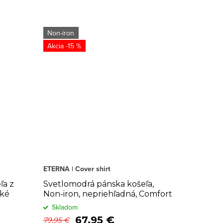
Non-iron
-15 %
ETERNA | Cover shirt
ľa z
Svetlomodrá pánska košeľa,
ľké
Non-iron, nepriehľadná, Comfort
fit
Skladom
67,95 €
79,95 €