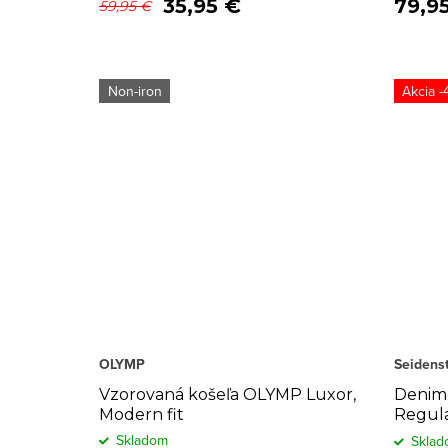
35,95 €
79,9
59,95 €
Non-iron
-
OLYMP
Seidenst
Vzorovaná košeľa OLYMP Luxor,
Denimo
Modern fit
Regula
Skladom
Sklad