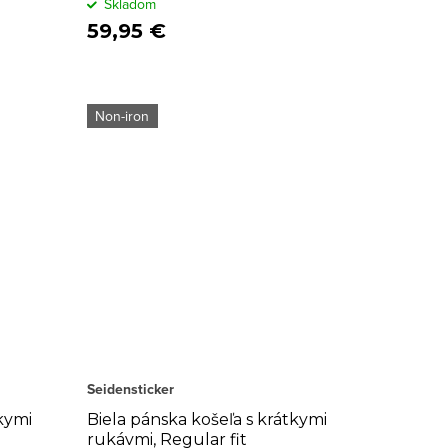
Skladom
59,95 €
Non-iron
Seidensticker
kymi
Biela pánska košeľa s krátkymi
rukávmi, Regular fit