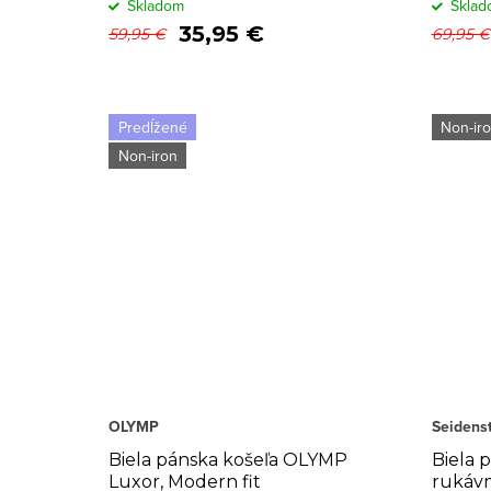
Skladom
Sklad
35,95 €
59,95 €
69,95 €
Predĺžené
Non-ir
Non-iron
OLYMP
Seidenst
Biela pánska košeľa OLYMP
Biela 
Luxor, Modern fit
rukávm