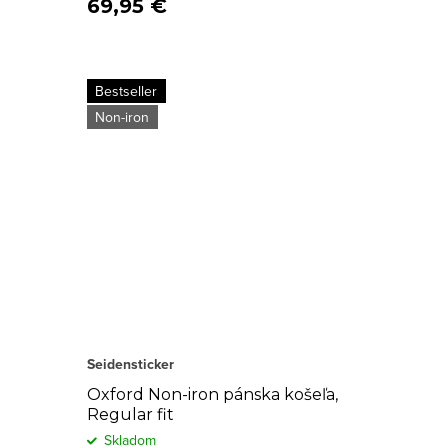
69,95 €
Bestseller
Non-iron
Seidensticker
Oxford Non-iron pánska košeľa,
Regular fit
Skladom