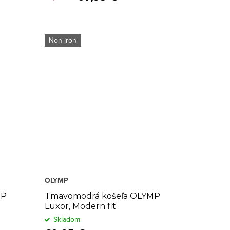
Non-iron
OLYMP
MP
Tmavomodrá košeľa OLYMP
Luxor, Modern fit
Skladom