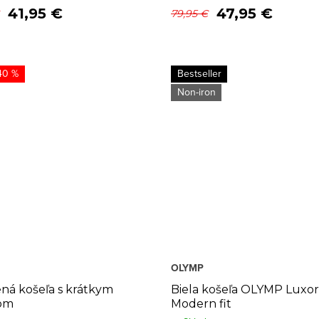
41,95 €
47,95 €
79,95 €
40 %
Bestseller
Non-iron
OLYMP
ná košeľa s krátkym
Biela košeľa OLYMP Luxor
om
Modern fit