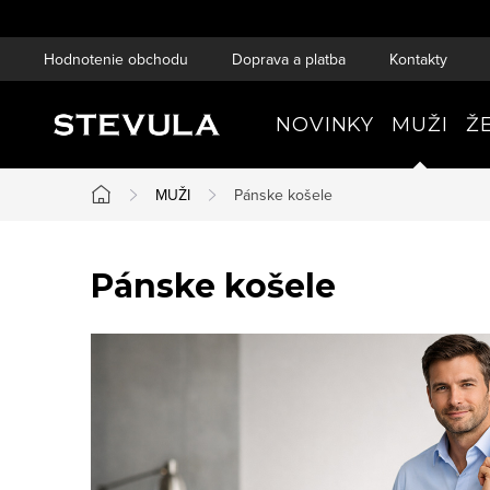
Prejsť
na
Hodnotenie obchodu
Doprava a platba
Kontakty
obsah
NOVINKY
MUŽI
Ž
MUŽI
Pánske košele
Domov
Pánske košele