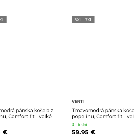
XL
3XL - 7XL
VENTI
modrá pánska košeľa z
Tmavomodrá pánska koše
nu, Comfort fit - veľké
popelínu, Comfort fit - ve
i
veľkosti
3 - 5 dní
5 €
59,95 €