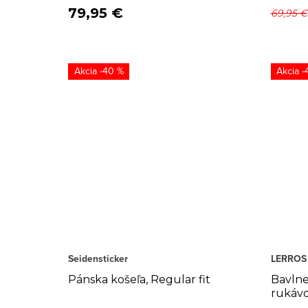
79,95 €
69,95 €
-40 %
-
Seidensticker
LERROS
Pánska košeľa, Regular fit
Bavlne
rukáv