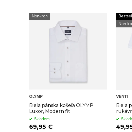
p
a
i
d
Non-iron
Bestsel
Non-ir
s
e
p
n
r
i
o
e
d
p
u
r
k
o
OLYMP
VENTI
t
d
Biela pánska košeľa OLYMP
Biela 
Luxor, Modern fit
rukávm
o
u
Skladom
Sklad
69,95 €
49,9
v
k