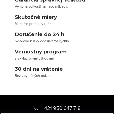
Výmena veľkosti na naše náklady.
Skutočné miery
Meriame produkty ručne.
Doručenie do 24 h
Skladové kúsky odosielame rýchlo.
Vernostný program
s exkluzívnymi výhodami.
30 dní na vrátenie
Bez zbytočných otázok.
Z
á
+421 950 647 718