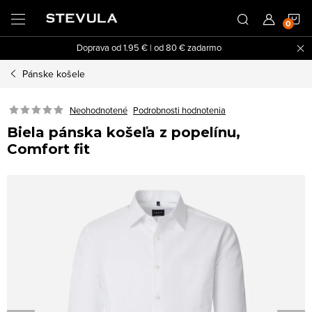
Prejsť
N
na
obsah
Doprava od 1.95 € | od 80 € zadarmo
K
Pánske košele
Neohodnotené
Podrobnosti hodnotenia
Biela pánska košeľa z popelínu,
Comfort fit