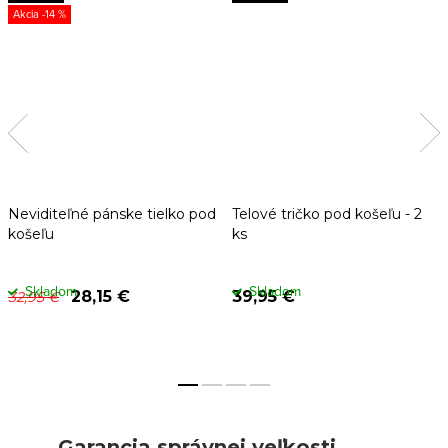
-14 %
Neviditeľné pánske tielko pod
Telové tričko pod košeľu - 2
košeľu
ks
Skladom
Skladom
28,15 €
39,95 €
32,95 €
Garancia správnej veľkosti