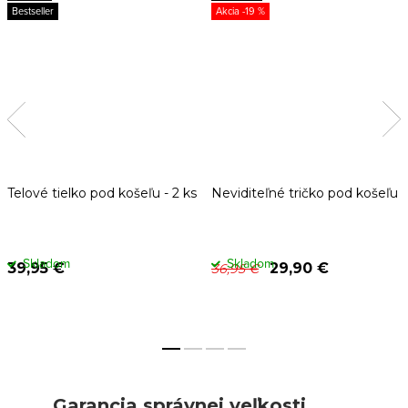
Bestseller
-19 %
Telové tielko pod košeľu - 2 ks
Neviditeľné tričko pod košeľu
Skladom
Skladom
39,95 €
29,90 €
36,95 €
Garancia správnej veľkosti