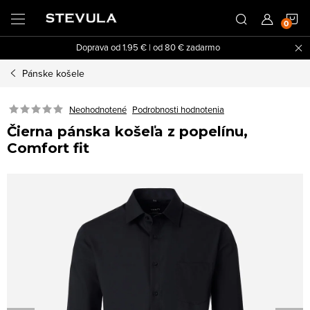
Prejsť
N
na
obsah
Doprava od 1.95 € | od 80 € zadarmo
K
Pánske košele
Neohodnotené
Podrobnosti hodnotenia
Čierna pánska košeľa z popelínu,
Comfort fit