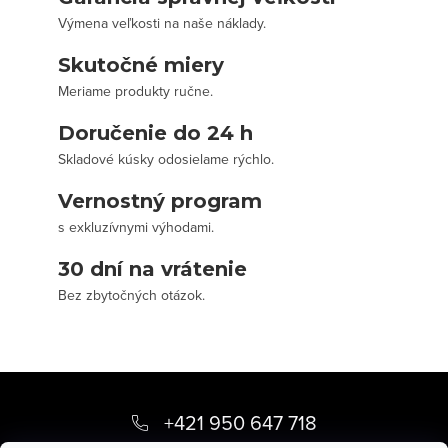
Výmena veľkosti na naše náklady.
Skutočné miery
Meriame produkty ručne.
Doručenie do 24 h
Skladové kúsky odosielame rýchlo.
Vernostný program
s exkluzívnymi výhodami.
30 dní na vrátenie
Bez zbytočných otázok.
Z
á
+421 950 647 718