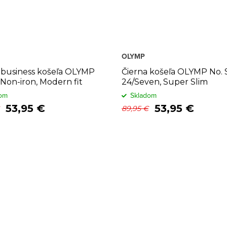
OLYMP
 business košeľa OLYMP
Čierna košeľa OLYMP No. 
 Non-iron, Modern fit
24/Seven, Super Slim
om
Skladom
53,95 €
53,95 €
89,95 €