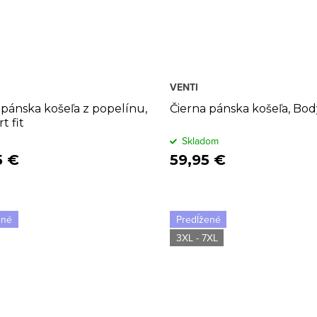
VENTI
 pánska košeľa z popelínu,
Čierna pánska košeľa, Body
t fit
Skladom
5 €
59,95 €
ené
Predĺžené
3XL - 7XL