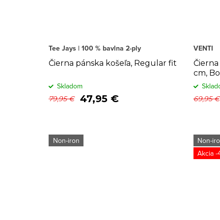
Tee Jays | 100 % bavlna 2-ply
VENTI
Čierna pánska košeľa, Regular fit
Čierna
cm, Bo
Skladom
Sklad
47,95 €
79,95 €
69,95 €
Non-iron
Non-ir
-