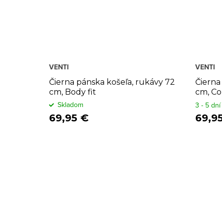
VENTI
VENTI
Čierna pánska košeľa, rukávy 72
Čierna
cm, Body fit
cm, Co
Skladom
3 - 5 dní
69,95 €
69,9
O
v
l