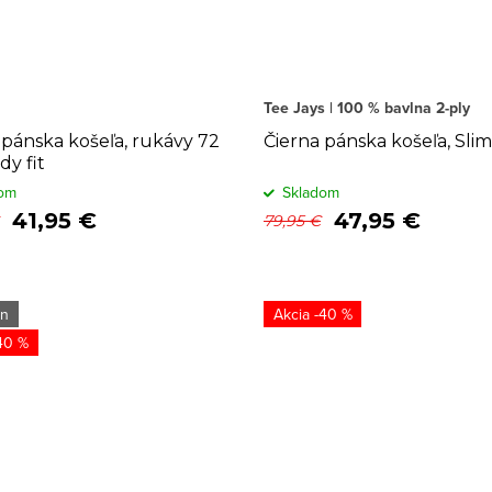
Tee Jays | 100 % bavlna 2-ply
 pánska košeľa, rukávy 72
Čierna pánska košeľa, Slim 
dy fit
om
Skladom
41,95 €
47,95 €
79,95 €
on
-40 %
40 %