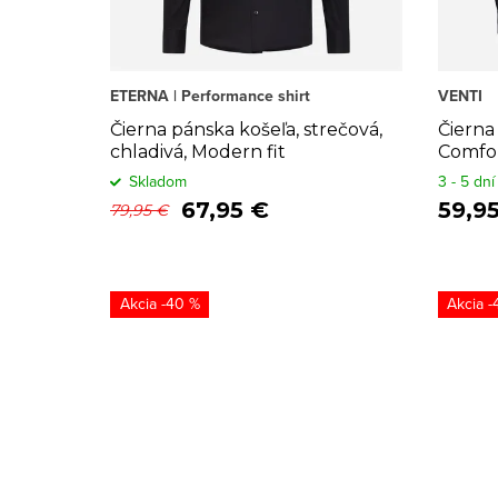
d
p
u
r
k
o
ETERNA | Performance shirt
VENTI
t
d
Čierna pánska košeľa, strečová,
Čierna
chladivá, Modern fit
Comfort
o
u
Skladom
3 - 5 dní
67,95 €
59,9
79,95 €
v
k
t
o
-40 %
-
v