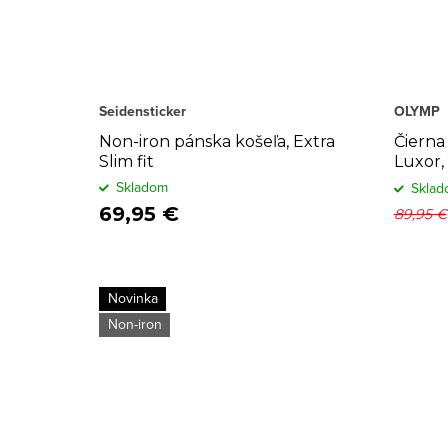
Seidensticker
OLYMP
Non-iron pánska košeľa, Extra
Čierna
Slim fit
Luxor,
Skladom
Sklad
69,95 €
89,95 €
Novinka
Non-iron