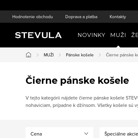
Prejsť
na
Hodnotenie obchodu
Doprava a platba
Kontakty
obsah
NOVINKY
MUŽI
Ž
MUŽI
Pánske košele
Čierne pánske k
Domov
Čierne pánske košele
V tejto kategórii nájdete čierne pánske košele STEV
nohaviciam, prípadne k džínsom. Všetky košele sú
Cena
Špeciálne akci