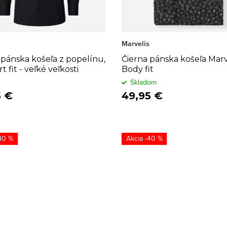
Marvelis
 pánska košeľa z popelínu,
Čierna pánska košeľa Marve
 fit - veľké veľkosti
Body fit
Skladom
5 €
49,95 €
40 %
-40 %