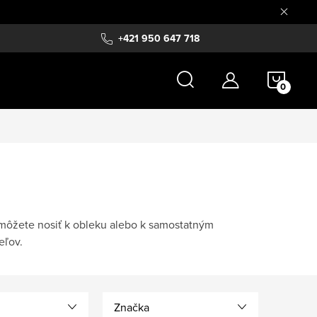
+421 950 647 718
NÁKU
KOŠÍ
e môžete nosiť k obleku alebo k samostatným
eľov.
Značka