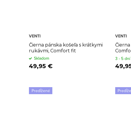
VENTI
VENTI
Čierna pánska košeľa s krátkymi
Čierna
rukávmi, Comfort fit
Comfor
Skladom
3 - 5 dní
49,95 €
49,9
Predĺžené
Predĺž