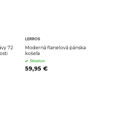
LERROS
ávy 72
Moderná flanelová pánska
osti
košeľa
Skladom
59,95 €