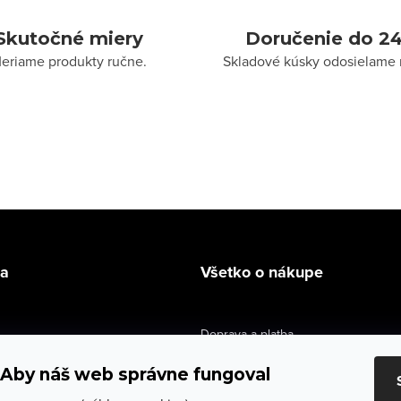
Skutočné miery
Doručenie do 24
eriame produkty ručne.
Skladové kúsky odosielame 
la
Všetko o nákupe
Doprava a platba
údaje
Výmena a vrátenie
Aby náš web správne fungoval
e obchodu
Obchodné podmienky