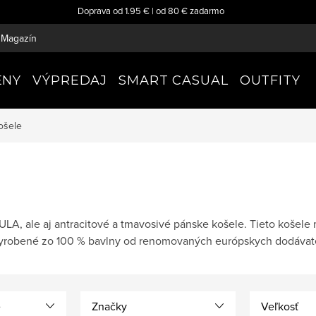
Doprava od 1.95 € | od 80 € zadarmo
Magazín
ENY
VÝPREDAJ
SMART CASUAL
OUTFITY
ošele
ULA, ale aj antracitové a tmavosivé pánske košele. Tieto košel
 vyrobené zo 100 % bavlny od renomovaných európskych dodávat
e
Značky
Veľkosť