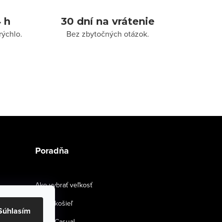
 h
30 dní na vrátenie
rýchlo.
Bez zbytočných otázok.
Poradňa
Ako vybrať veľkosť
Strihy košieľ
Súhlasím
Smart Casual