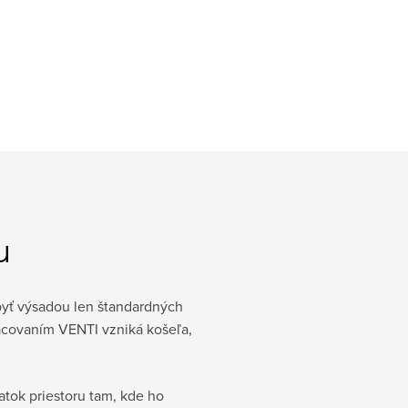
u
 byť výsadou len štandardných
covaním VENTI vzniká košeľa,
tok priestoru tam, kde ho