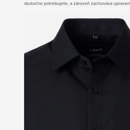
skutočne potrebujete, a zároveň zachováva upraven