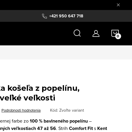
+421 950 647 718
NÁKU
KOŠÍ
a košeľa z popelínu,
 veľké veľkosti
Kód:
Zvoľte variant
Podrobnosti hodnotenia
iernej farbe zo
100 % bavlneného popelínu
–
ných veľkostiach 47 až 56
. Strih
Comfort Fit
s
Kent