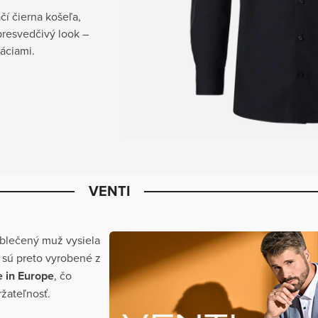
í čierna košeľa,
 presvedčivý look –
áciami.
VENTI
oblečený muž vysiela
 sú preto vyrobené z
 in Europe
, čo
ržateľnosť.