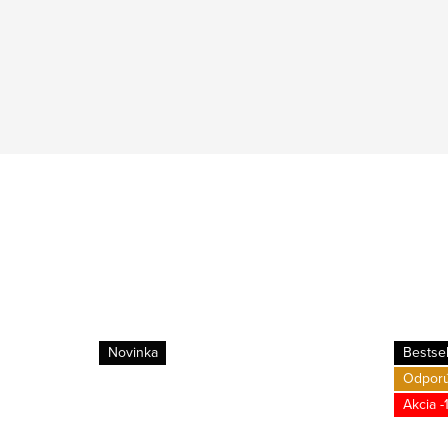
Novinka
Bestsel
Odpor
-