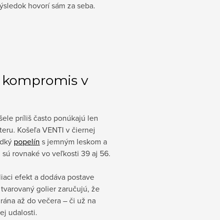
ýsledok hovorí sám za seba.
ny kompromis v
ele príliš často ponúkajú len
eru. Košeľa VENTI v čiernej
adký
popelín
s jemným leskom a
 sú rovnaké vo veľkosti 39 aj 56.
liaci efekt a dodáva postave
 tvarovaný golier zaručujú, že
ána až do večera – či už na
j udalosti.