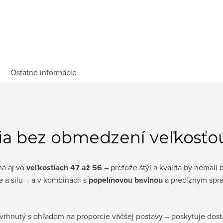
Ostatné informácie
a bez obmedzení veľkosťo
ná aj vo
veľkostiach 47 až 56
– pretože štýl a kvalita by nemali
 a silu – a v kombinácii s
popelínovou bavlnou
a precíznym spra
rhnutý s ohľadom na proporcie väčšej postavy – poskytuje dosta