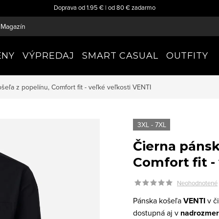
Doprava od 1.95 € | od 80 € zadarmo
Magazín
ENY
VÝPREDAJ
SMART CASUAL
OUTFITY
šeľa z popelínu, Comfort fit - veľké veľkosti
VENTI
3XL - 7XL
Čierna pánsk
Comfort fit -
Neohodnotené
Pánska košeľa
VENTI
v č
dostupná aj v
nadrozmer