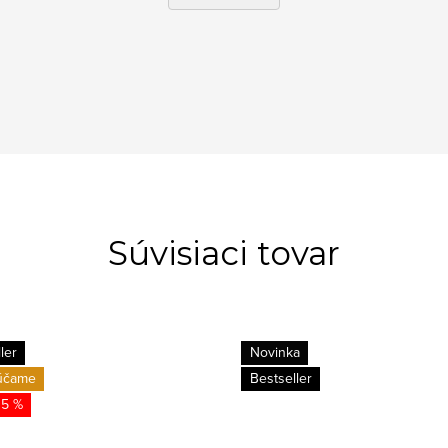
Súvisiaci tovar
ler
Novinka
účame
Bestseller
15 %