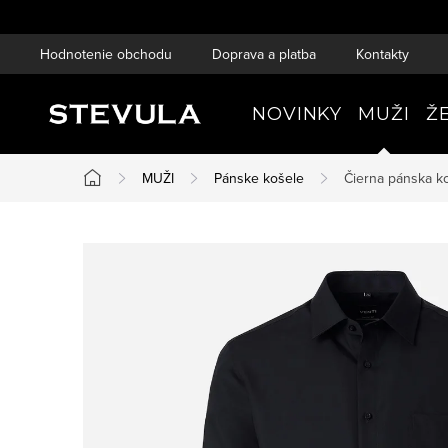
Prejsť
na
Hodnotenie obchodu
Doprava a platba
Kontakty
obsah
NOVINKY
MUŽI
Ž
MUŽI
Pánske košele
Čierna pánska ko
Domov