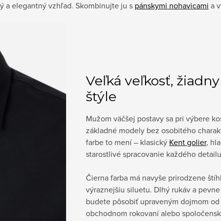
ý a elegantný vzhľad. Skombinujte ju s
pánskymi nohavicami
a v
Veľká veľkosť, žiad
štýle
Mužom väčšej postavy sa pri výbere koš
základné modely bez osobitého charakt
farbe to mení – klasický
Kent golier
, hl
starostlivé spracovanie každého detailu
Čierna farba má navyše prirodzene štíh
výraznejšiu siluetu. Dlhý rukáv a pevne
budete pôsobiť upraveným dojmom od r
obchodnom rokovaní alebo spoločenske