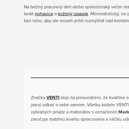
Na bežný pracovný deň alebo spoločenský večer stač
šedé
nohavice
a
kožený opasok
. Minimalistický, no
bez toho, aby ste museli príliš rozmýšľať nad kombin
Značka
VENTI
stojí na presvedčení, že kvalitne 
jasný odkaz o sebe samom. Všetky košele VENTI
vybraných priadz a materiálov s označením
Made
zaručuje stabilnú kvalitu spracovania a väčšiu ud