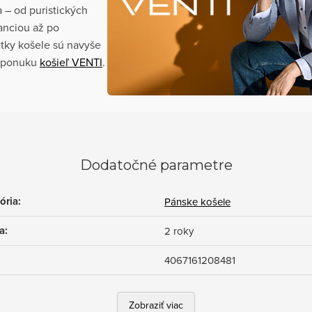
a – od puristických
anciou až po
tky košele sú navyše
ú ponuku
košieľ VENTI
.
Dodatočné parametre
ória
:
Pánske košele
a
:
2 roky
4067161208481
Zobraziť viac