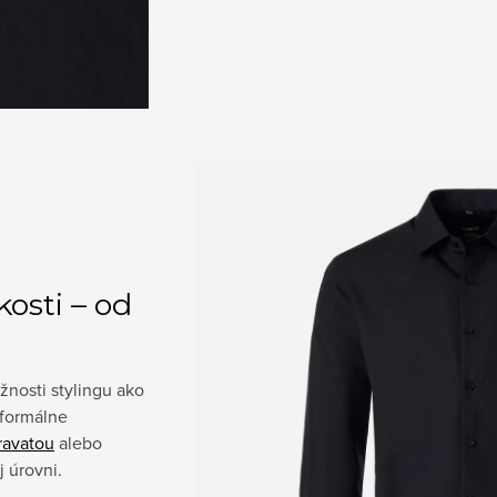
kosti – od
žnosti stylingu ako
 formálne
ravatou
alebo
j úrovni.