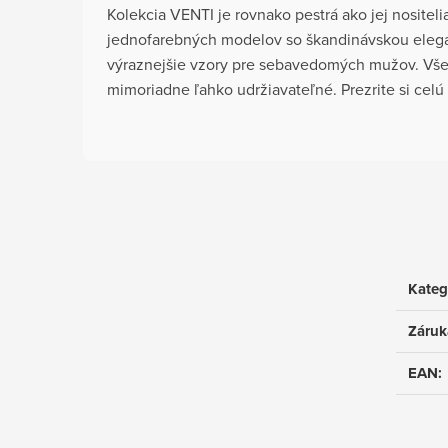
Kolekcia VENTI je rovnako pestrá ako jej nositeli
jednofarebných modelov so škandinávskou eleg
výraznejšie vzory pre sebavedomých mužov. Vše
mimoriadne ľahko udržiavateľné. Prezrite si cel
Kateg
Záruk
EAN
: