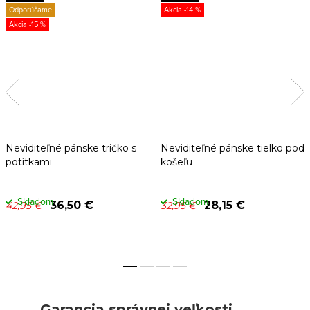
Odporúčame
-14 %
-15 %
Neviditeľné pánske tričko s
Neviditeľné pánske tielko pod
potítkami
košeľu
Skladom
Skladom
36,50 €
28,15 €
42,95 €
32,95 €
Garancia správnej veľkosti