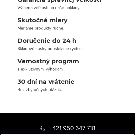
Výmena veľkosti na naše náklady.
Skutočné miery
Meriame produkty ručne.
Doručenie do 24 h
Skladové kúsky odosielame rýchlo.
Vernostný program
s exkluzívnymi výhodami.
30 dní na vrátenie
Bez zbytočných otázok.
Z
á
+421 950 647 718