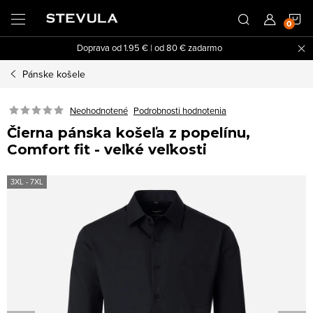
Prejsť
N
na
obsah
Doprava od 1.95 € | od 80 € zadarmo
K
Pánske košele
Neohodnotené
Podrobnosti hodnotenia
Čierna pánska košeľa z popelínu,
Comfort fit - veľké veľkosti
3XL - 7XL