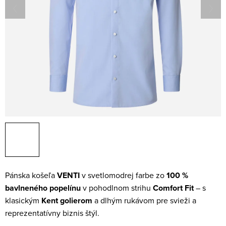
Pánska košeľa
VENTI
v svetlomodrej farbe zo
100 %
bavlneného popelínu
v pohodlnom strihu
Comfort Fit
– s
klasickým
Kent golierom
a dlhým rukávom pre svieži a
reprezentatívny biznis štýl.