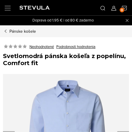
Prejsť
N
na
obsah
Doprava od 1.95 € | od 80 € zadarmo
K
Pánske košele
Neohodnotené
Podrobnosti hodnotenia
Svetlomodrá pánska košeľa z popelínu,
Comfort fit