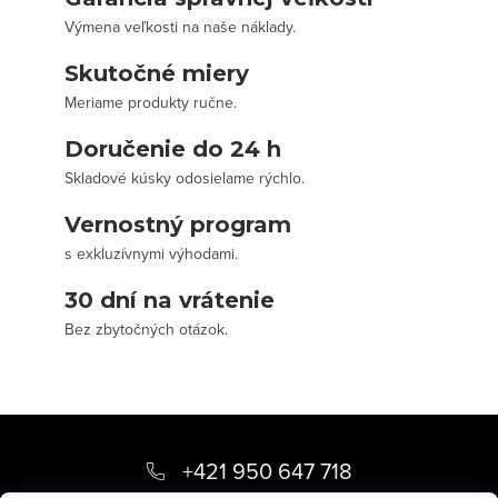
Výmena veľkosti na naše náklady.
Skutočné miery
Meriame produkty ručne.
Doručenie do 24 h
Skladové kúsky odosielame rýchlo.
Vernostný program
s exkluzívnymi výhodami.
30 dní na vrátenie
Bez zbytočných otázok.
Z
á
+421 950 647 718