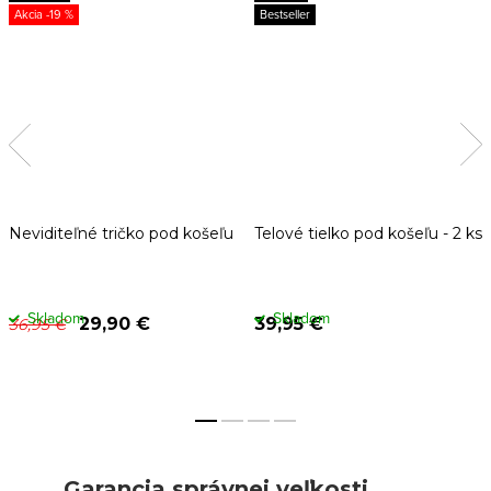
-19 %
Bestseller
Neviditeľné tričko pod košeľu
Telové tielko pod košeľu - 2 ks
Skladom
Skladom
29,90 €
39,95 €
36,95 €
Garancia správnej veľkosti