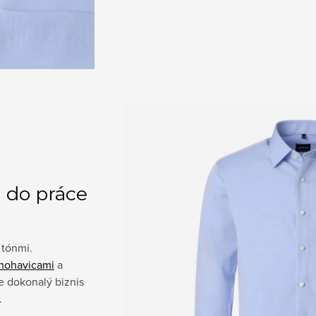
a do práce
 tónmi.
nohavicami
a
 dokonalý biznis
.