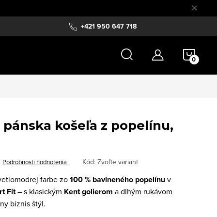
+421 950 647 718
NÁKU
KOŠÍ
pánska košeľa z popelínu,
Kód:
Zvoľte variant
Podrobnosti hodnotenia
vetlomodrej farbe zo
100 % bavlneného popelínu
v
t Fit
– s klasickým
Kent golierom
a dlhým rukávom
ny biznis štýl.