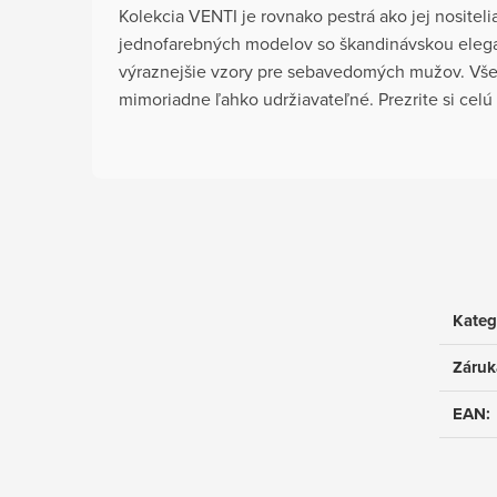
Kolekcia VENTI je rovnako pestrá ako jej nositeli
jednofarebných modelov so škandinávskou eleg
výraznejšie vzory pre sebavedomých mužov. Vše
mimoriadne ľahko udržiavateľné. Prezrite si cel
Kateg
Záruk
EAN
: