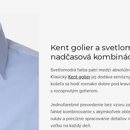
Kent golier a svetlo
nadčasová kombinác
Svetlomodrá farba patrí medzi absolútn
Klasický
Kent golier
jej dodáva seriózny
košeľa sa hodí rovnako dobre pod krava
s rozopnutým golierom.
Jednofarebné prevedenie bez vzoru zar
ľahké kombinovanie s akýmkoľvek oble
rukáv a precízne spracovanie detailov r
voľbu na každý deň.