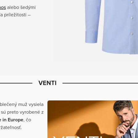
nos
alebo šedými
 príležitosti –
VENTI
oblečený muž vysiela
 sú preto vyrobené z
 in Europe
, čo
ržateľnosť.