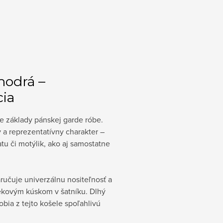
modrá –
ia
e základy pánskej garde róbe.
 a reprezentatívny charakter –
tu či motýlik, ako aj samostatne
učuje univerzálnu nositeľnosť a
kovým kúskom v šatníku. Dlhý
obia z tejto košele spoľahlivú