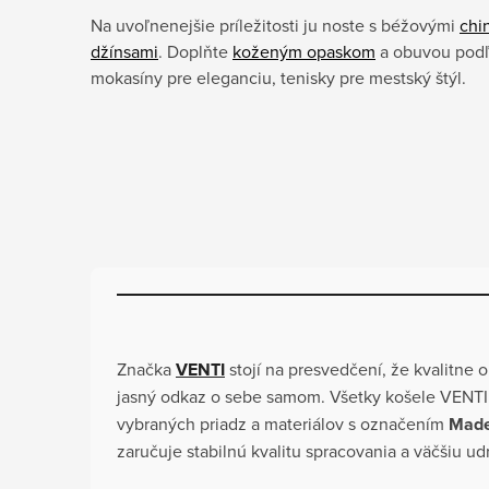
Na uvoľnenejšie príležitosti ju noste s béžovými
chi
džínsami
. Doplňte
koženým opaskom
a obuvou podľa
mokasíny pre eleganciu, tenisky pre mestský štýl.
Značka
VENTI
stojí na presvedčení, že kvalitne 
jasný odkaz o sebe samom. Všetky košele VENTI
vybraných priadz a materiálov s označením
Made
zaručuje stabilnú kvalitu spracovania a väčšiu ud