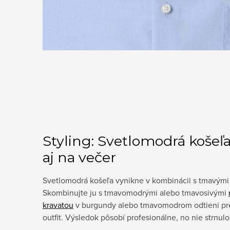
Styling: Svetlomodrá košeľ
aj na večer
Svetlomodrá košeľa vynikne v kombinácii s tmavými
Skombinujte ju s tmavomodrými alebo tmavosivými
kravatou
v burgundy alebo tmavomodrom odtieni pre
outfit. Výsledok pôsobí profesionálne, no nie strnulo