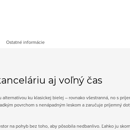
Ostatné informácie
anceláriu aj voľný čas
u alternatívou ku klasickej bielej – rovnako všestranná, no s pr
ladkým povrchom s nenápadným leskom a zaručuje príjemný doty
estor na pohyb bez toho, aby pôsobila nedbanlivo. Ľahko ju sko