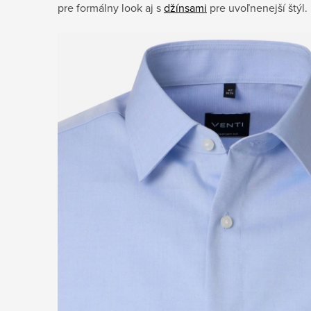
pre formálny look aj s
džínsami
pre uvoľnenejší štýl.