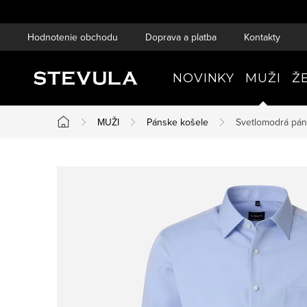
Prejsť
na
Hodnotenie obchodu
Doprava a platba
Kontakty
obsah
NOVINKY
MUŽI
Ž
MUŽI
Pánske košele
Svetlomodrá páns
Domov