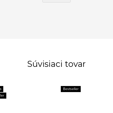
Súvisiaci tovar
a
Bestseller
ler