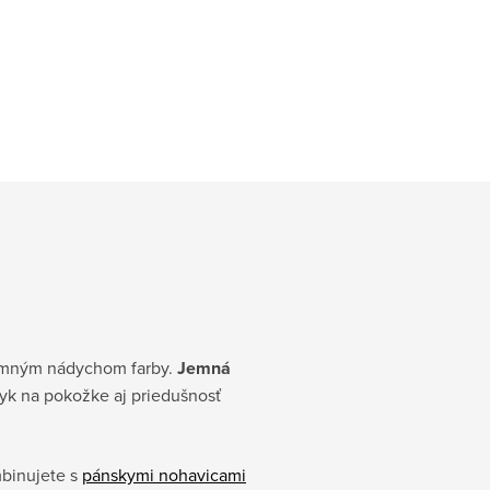
íjemným nádychom farby.
Jemná
k na pokožke aj priedušnosť
mbinujete s
pánskymi nohavicami