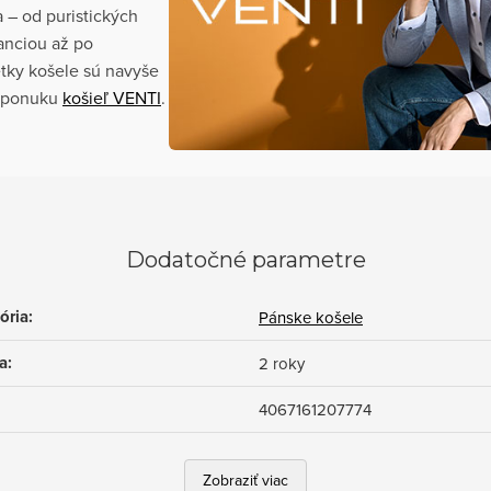
a – od puristických
anciou až po
tky košele sú navyše
ú ponuku
košieľ VENTI
.
Dodatočné parametre
ória
:
Pánske košele
a
:
2 roky
4067161207774
Zobraziť viac