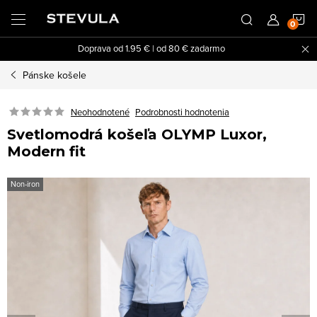
Prejsť
N
na
obsah
Doprava od 1.95 € | od 80 € zadarmo
K
Pánske košele
Neohodnotené
Podrobnosti hodnotenia
Svetlomodrá košeľa OLYMP Luxor,
Modern fit
Non-iron