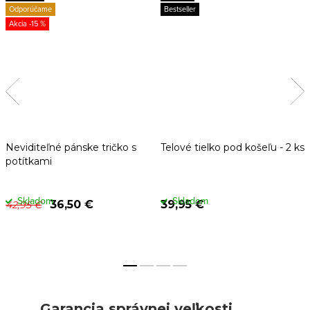
Odporúčame
Bestseller
-15 %
Neviditeľné pánske tričko s
Telové tielko pod košeľu - 2 ks
potítkami
Skladom
Skladom
36,50 €
39,95 €
42,95 €
Garancia správnej veľkosti