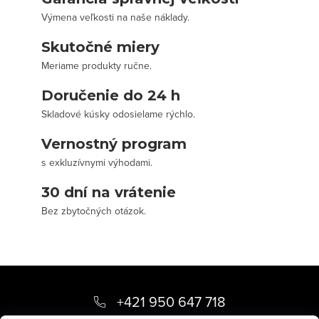
Výmena veľkosti na naše náklady.
Skutočné miery
Meriame produkty ručne.
Doručenie do 24 h
Skladové kúsky odosielame rýchlo.
Vernostný program
s exkluzívnymi výhodami.
30 dní na vrátenie
Bez zbytočných otázok.
Z
á
+421 950 647 718