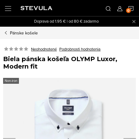
Prejsť
N
na
obsah
Doprava od 1.95 € | od 80 € zadarmo
K
Pánske košele
Neohodnotené
Podrobnosti hodnotenia
Biela pánska košeľa OLYMP Luxor,
Modern fit
Non-iron