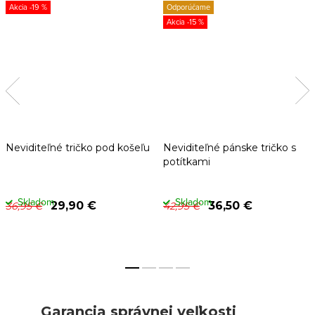
-19 %
Odporúčame
-15 %
Neviditeľné tričko pod košeľu
Neviditeľné pánske tričko s
potítkami
Skladom
Skladom
29,90 €
36,50 €
36,95 €
42,95 €
Garancia správnej veľkosti