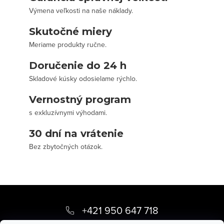
Výmena veľkosti na naše náklady.
Skutočné miery
Meriame produkty ručne.
Doručenie do 24 h
Skladové kúsky odosielame rýchlo.
Vernostný program
s exkluzívnymi výhodami.
30 dní na vrátenie
Bez zbytočných otázok.
Z
á
+421 950 647 718