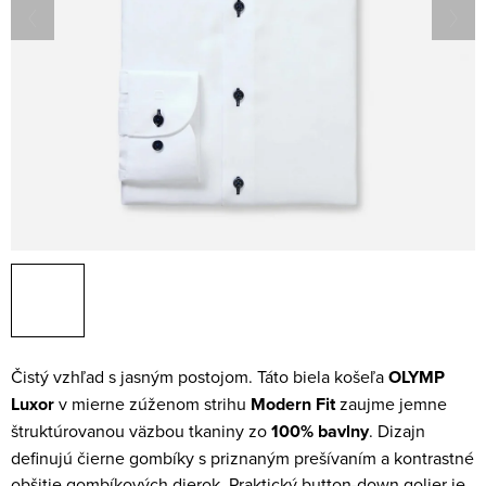
Čistý vzhľad s jasným postojom. Táto biela košeľa
OLYMP
Luxor
v mierne zúženom strihu
Modern Fit
zaujme jemne
štruktúrovanou väzbou tkaniny zo
100% bavlny
. Dizajn
definujú čierne gombíky s priznaným prešívaním a kontrastné
obšitie gombíkových dierok. Praktický
button-down golier
je