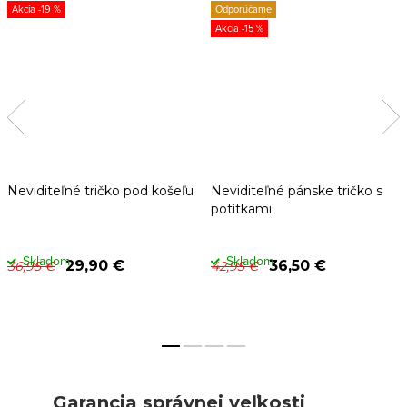
-19 %
Odporúčame
-15 %
Neviditeľné tričko pod košeľu
Neviditeľné pánske tričko s
potítkami
Skladom
Skladom
29,90 €
36,50 €
36,95 €
42,95 €
Garancia správnej veľkosti