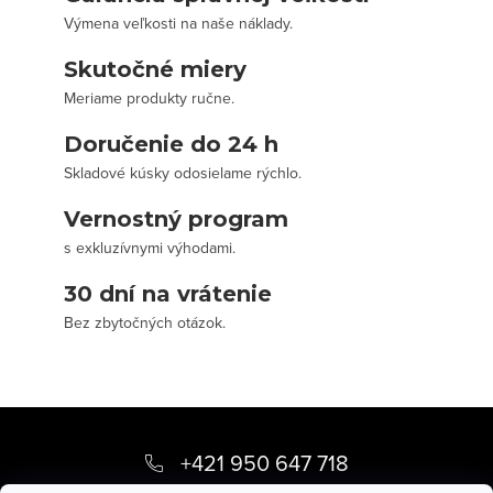
Výmena veľkosti na naše náklady.
Skutočné miery
Meriame produkty ručne.
Doručenie do 24 h
Skladové kúsky odosielame rýchlo.
Vernostný program
s exkluzívnymi výhodami.
30 dní na vrátenie
Bez zbytočných otázok.
Z
á
+421 950 647 718