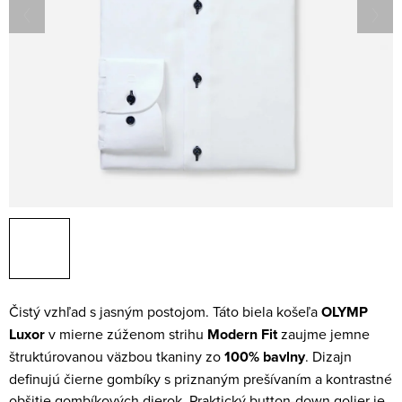
Čistý vzhľad s jasným postojom. Táto biela košeľa
OLYMP
Luxor
v mierne zúženom strihu
Modern Fit
zaujme jemne
štruktúrovanou väzbou tkaniny zo
100% bavlny
. Dizajn
definujú čierne gombíky s priznaným prešívaním a kontrastné
obšitie gombíkových dierok. Praktický
button-down golier
je