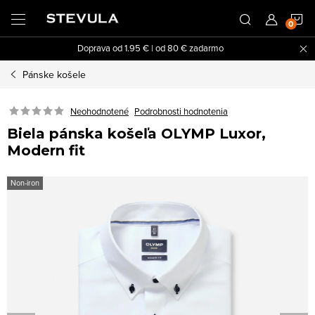
Prejsť
N
na
obsah
Doprava od 1.95 € | od 80 € zadarmo
K
Pánske košele
Neohodnotené
Podrobnosti hodnotenia
Biela pánska košeľa OLYMP Luxor,
Modern fit
Non-iron