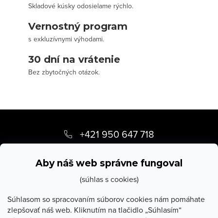
Skladové kúsky odosielame rýchlo.
Vernostný program
s exkluzívnymi výhodami.
30 dní na vrátenie
Bez zbytočných otázok.
Z
á
+421 950 647 718
p
info
@
stevula.sk
ä
Aby náš web správne fungoval
t
(súhlas s cookies)
i
Súhlasom so spracovaním súborov cookies nám pomáhate
zlepšovať náš web. Kliknutím na tlačidlo „Súhlasím“
e