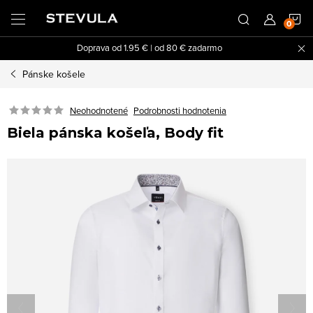
Prejsť
N
na
obsah
Doprava od 1.95 € | od 80 € zadarmo
K
Pánske košele
Neohodnotené
Podrobnosti hodnotenia
Biela pánska košeľa, Body fit