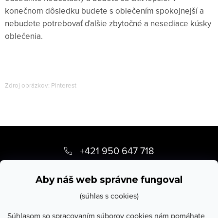
konečnom dôsledku budete s oblečením spokojnejší a
nebudete potrebovať ďalšie zbytočné a nesediace kúsky
oblečenia.
Zdroj obrázkov: Pinterest
Z
á
+421 950 647 718
p
info
@
stevula.sk
ä
Aby náš web správne fungoval
t
(súhlas s cookies)
i
Súhlasom so spracovaním súborov cookies nám pomáhate