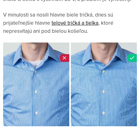
V minulosti sa nosili hlavne biele tričká, dnes sú
prijateľnejšie hlavne
telové tričká a tielka
, ktoré
nepresvitajú ani pod bielou košeľou.