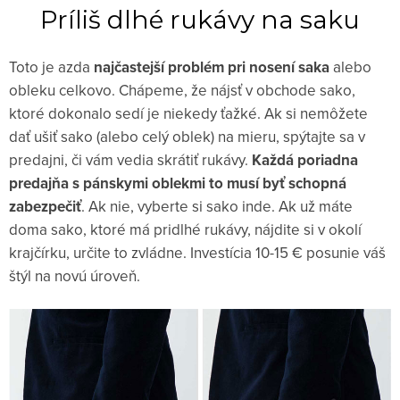
Príliš dlhé rukávy na saku
Toto je azda
najčastejší problém pri nosení saka
alebo
obleku celkovo. Chápeme, že nájsť v obchode sako,
ktoré dokonalo sedí je niekedy ťažké. Ak si nemôžete
dať ušiť sako (alebo celý oblek) na mieru, spýtajte sa v
predajni, či vám vedia skrátiť rukávy.
Každá poriadna
predajňa s pánskymi oblekmi to musí byť schopná
zabezpečiť
. Ak nie, vyberte si sako inde. Ak už máte
doma sako, ktoré má pridlhé rukávy, nájdite si v okolí
krajčírku, určite to zvládne. Investícia 10-15 € posunie váš
štýl na novú úroveň.