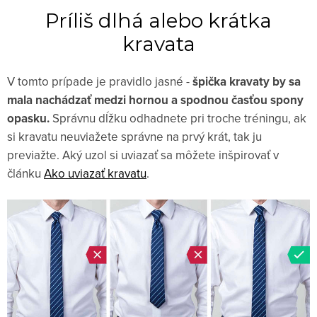
Príliš dlhá alebo krátka
kravata
V tomto prípade je pravidlo jasné -
špička kravaty by sa
mala nachádzať medzi hornou a spodnou časťou spony
opasku.
Správnu dĺžku odhadnete pri troche tréningu, ak
si kravatu neuviažete správne na prvý krát, tak ju
previažte. Aký uzol si uviazať sa môžete inšpirovať v
článku
Ako uviazať kravatu
.