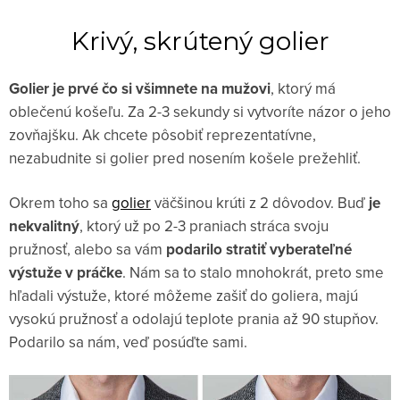
Krivý, skrútený golier
Golier je prvé čo si všimnete na mužovi
, ktorý má
oblečenú košeľu. Za 2-3 sekundy si vytvoríte názor o jeho
zovňajšku. Ak chcete pôsobiť reprezentatívne,
nezabudnite si golier pred nosením košele prežehliť.
Okrem toho sa
golier
väčšinou krúti z 2 dôvodov. Buď
je
nekvalitný
, ktorý už po 2-3 praniach stráca svoju
pružnosť, alebo sa vám
podarilo stratiť vyberateľné
výstuže v práčke
. Nám sa to stalo mnohokrát, preto sme
hľadali výstuže, ktoré môžeme zašiť do goliera, majú
vysokú pružnosť a odolajú teplote prania až 90 stupňov.
Podarilo sa nám, veď posúďte sami.