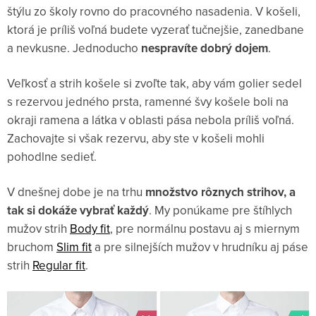
štýlu zo školy rovno do pracovného nasadenia. V košeli,
ktorá je príliš voľná budete vyzerať tučnejšie, zanedbane
a nevkusne. Jednoducho
nespravíte dobrý dojem
.
Veľkosť a strih košele si zvoľte tak, aby vám golier sedel
s rezervou jedného prsta, ramenné švy košele boli na
okraji ramena a látka v oblasti pása nebola príliš voľná.
Zachovajte si však rezervu, aby ste v košeli mohli
pohodlne sedieť.
V dnešnej dobe je na trhu
množstvo rôznych strihov, a
tak si dokáže vybrať každý
. My ponúkame pre štíhlych
mužov strih
Body fit
, pre normálnu postavu aj s miernym
bruchom
Slim fit
a pre silnejších mužov v hrudníku aj páse
strih
Regular fit
.