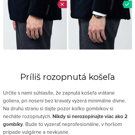
Príliš rozopnutá košeľa
Určite s nami súhlasíte, že zapnutá košeľa vrátane
goliera, pri nosení bez kravaty vyzerá minimálne divne.
Na druhú stranu si dajte pozor koľko gombíkov si
necháte rozopnutých.
Nikdy si nerozopínajte viac ako 2
gombíky
. Bude to vyzerať neprofesionálne, v horšom
prípade vulgárne a nevkusne.