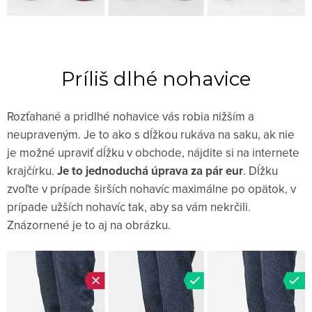
Príliš dlhé nohavice
Rozťahané a pridlhé nohavice vás robia nižším a
neupraveným. Je to ako s dĺžkou rukáva na saku, ak nie
je možné upraviť dĺžku v obchode, nájdite si na internete
krajčírku.
Je to jednoduchá úprava za pár eur
. Dĺžku
zvoľte v prípade širších nohavíc maximálne po opätok, v
prípade užších nohavíc tak, aby sa vám nekrčili.
Znázornené je to aj na obrázku.