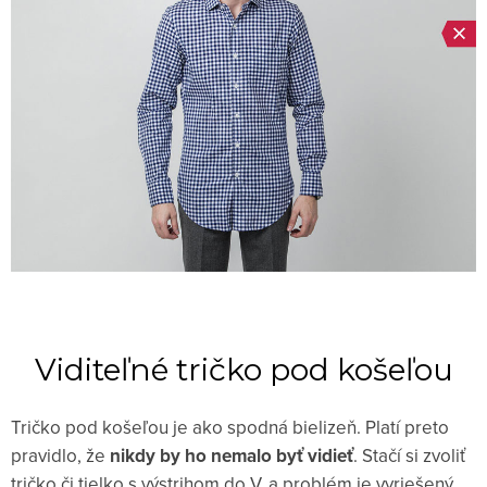
Viditeľné tričko pod košeľou
Tričko pod košeľou je ako spodná bielizeň. Platí preto
pravidlo, že
nikdy by ho nemalo byť vidieť
. Stačí si zvoliť
tričko či tielko s výstrihom do V, a problém je vyriešený.