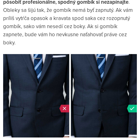
pôsobiť profesionálne, spodný gombík si nezapínajte
.
Obleky sa šijú tak, že gombík nemá byť zapnutý. Ak vám
príliš vytŕča opasok a kravata spod saka cez rozopnutý
gombík, sako vám nesedí cez boky. Ak si gombík
zapnete, bude vám ho nevkusne naťahovať práve cez
boky.