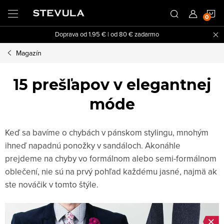
Prejsť
N
na
obsah
Doprava od 1.95 € | od 80 € zadarmo
K
Magazín
15 prešľapov v elegantnej
móde
Keď sa bavíme o chybách v pánskom stylingu, mnohým
ihneď napadnú ponožky v sandáloch. Akonáhle
prejdeme na chyby vo formálnom alebo semi-formálnom
oblečení, nie sú na prvý pohľad každému jasné, najmä ak
ste nováčik v tomto štýle.