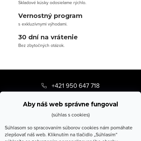
Skladové kúsky odosielame rýchlo.
Vernostný program
s exkluzívnymi výhodami.
30 dní na vrátenie
Bez zbytočných otázok.
Z
á
+421 950 647 718
p
info
@
stevula.sk
ä
Aby náš web správne fungoval
t
(súhlas s cookies)
i
Súhlasom so spracovaním súborov cookies nám pomáhate
zlepšovať náš web. Kliknutím na tlačidlo „Súhlasím“
e