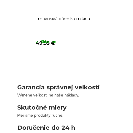
Tmavosivá dámska mikina
Skladom
49,95 €
Garancia správnej veľkosti
Výmena veľkosti na naše náklady.
Skutočné miery
Meriame produkty ručne.
Doručenie do 24 h